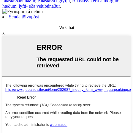
bílastæðabúnaður
,
Bílastæði í gryfju
,
Bílastæðakerfi á mörgum
hæðum
,
lyfti- eða veltibúnaður
,
Senda tölvupóst
WeChat
x