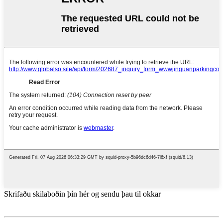
Skrifaðu skilaboðin þín hér og sendu þau til okkar