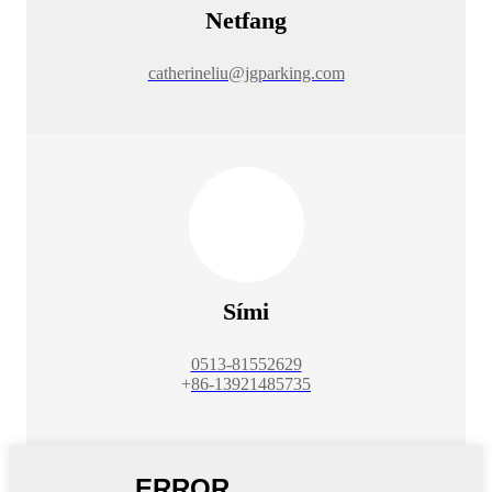
Netfang
catherineliu@jgparking.com
Sími
0513-81552629
+
86-13921485735