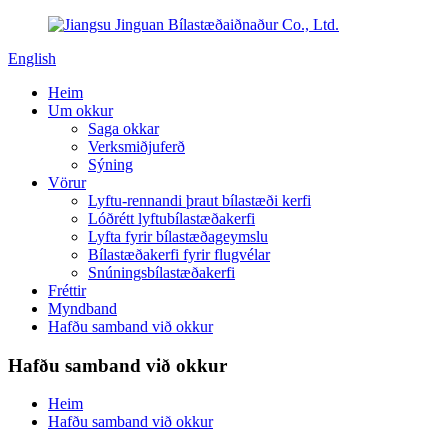
English
Heim
Um okkur
Saga okkar
Verksmiðjuferð
Sýning
Vörur
Lyftu-rennandi þraut bílastæði kerfi
Lóðrétt lyftubílastæðakerfi
Lyfta fyrir bílastæðageymslu
Bílastæðakerfi fyrir flugvélar
Snúningsbílastæðakerfi
Fréttir
Myndband
Hafðu samband við okkur
Hafðu samband við okkur
Heim
Hafðu samband við okkur