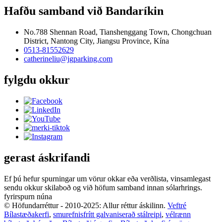
Hafðu samband við Bandaríkin
No.788 Shennan Road, Tianshenggang Town, Chongchuan
District, Nantong City, Jiangsu Province, Kína
0513-81552629
catherineliu@jgparking.com
fylgdu okkur
gerast áskrifandi
Ef þú hefur spurningar um vörur okkar eða verðlista, vinsamlegast
sendu okkur skilaboð og við höfum samband innan sólarhrings.
fyrirspurn núna
© Höfundarréttur - 2010-2025: Allur réttur áskilinn.
Veftré
Bílastæðakerfi
,
smurefnisfrítt galvaniserað stálreipi
,
vélrænn