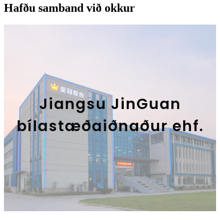
Hafðu samband við okkur
Jiangsu JinGuan
bílastæðaiðnaður ehf.