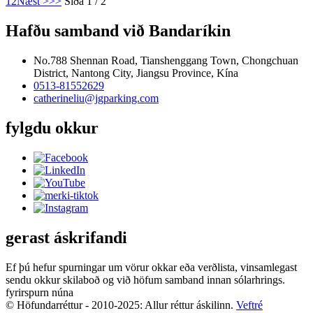
1
2
Næst >
>>
Síða 1 / 2
Hafðu samband við Bandaríkin
No.788 Shennan Road, Tianshenggang Town, Chongchuan
District, Nantong City, Jiangsu Province, Kína
0513-81552629
catherineliu@jgparking.com
fylgdu okkur
gerast áskrifandi
Ef þú hefur spurningar um vörur okkar eða verðlista, vinsamlegast
sendu okkur skilaboð og við höfum samband innan sólarhrings.
fyrirspurn núna
© Höfundarréttur - 2010-2025: Allur réttur áskilinn.
Veftré