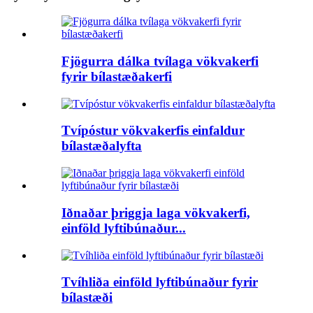
Fjögurra dálka tvílaga vökvakerfi
fyrir bílastæðakerfi
Tvípóstur vökvakerfis einfaldur
bílastæðalyfta
Iðnaðar þriggja laga vökvakerfi,
einföld lyftibúnaður...
Tvíhliða einföld lyftibúnaður fyrir
bílastæði