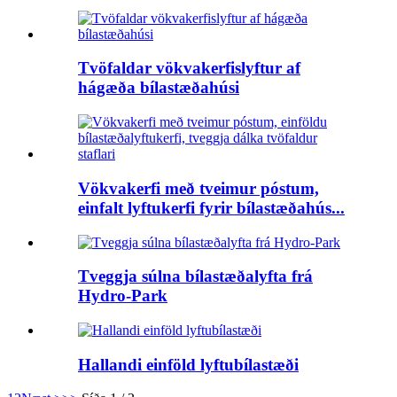
Tvöfaldar vökvakerfislyftur af
hágæða bílastæðahúsi
Vökvakerfi með tveimur póstum,
einfalt lyftukerfi fyrir bílastæðahús...
Tveggja súlna bílastæðalyfta frá
Hydro-Park
Hallandi einföld lyftubílastæði