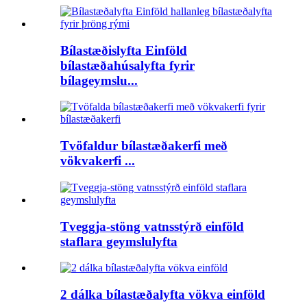
Bílastæðislyfta Einföld
bílastæðahúsalyfta fyrir
bílageymslu...
Tvöfaldur bílastæðakerfi með
vökvakerfi ...
Tveggja-stöng vatnsstýrð einföld
staflara geymslulyfta
2 dálka bílastæðalyfta vökva einföld