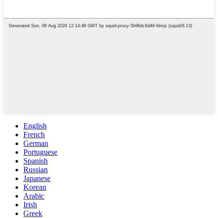
English
French
German
Portuguese
Spanish
Russian
Japanese
Korean
Arabic
Irish
Greek