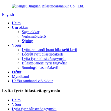
English
Heim
Um okkur
Saga okkar
Verksmiðjuferð
Sýning
Vörur
Lyftu-rennandi þraut bílastæði kerfi
Lóðrétt lyftubílastæðakerfi
Lyfta fyrir bílastæðageymslu
Bílastæðakerfi fyrir flugvélar
Snúningsbílastæðakerfi
Fréttir
Myndband
Hafðu samband við okkur
Lyfta fyrir bílastæðageymslu
Heim
Vörur
Lyfta fyrir bílastæðageymslu