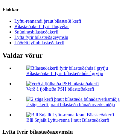
Flokkar
Lyftu-rennandi þraut bílastæði kerfi
Bílastæðakerfi fyrir flugvélar
Snúningsbílastæðakerfi
Lyfta fyrir bílastæðageymslu
Lóðrétt lyftubílastæðakerfi
Valdar vörur
Bílastæðakerfi fyrir bílastæðahús í gryfju
Verð á fjölhæða PSH bílastæðakerfi
2 stigs kerfi þraut bílastæða búnaðarverksmiðja
Bíll Snjallt Lyftu-renna Þraut Bílastæðakerfi
Lyfta fyrir bílastæðageymslu