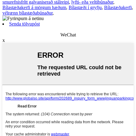
smurefnisfrítt galvaniserað stálreipi
,
lyfti- eða veltibúnaður
,
Bílastæðakerfi á mörgum hæðum
,
Bílastæði í gryfju
,
Bílastæðakerfi
,
vélrænn bílastæðabúnaður
,
Senda tölvupóst
WeChat
x