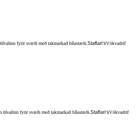
tilvalinn fyrir svæði með takmarkað bílastæði.
Staflari
'
s
Vökvadrif
 tilvalinn fyrir svæði með takmarkað bílastæði.
Staflari
'
s
Vökvadrif