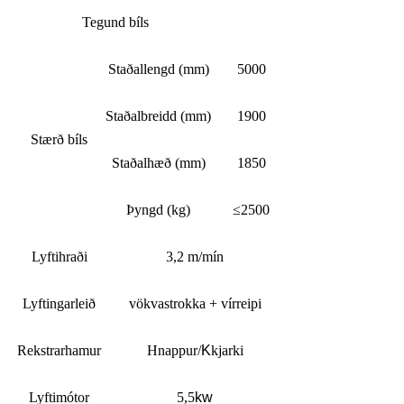
Tegund bíls
Staðallengd (mm)
5000
Staðalbreidd (mm)
1900
Stærð bíls
Staðalhæð (mm)
1850
Þyngd (kg)
≤2500
Lyftihraði
3,2 m/mín
Lyftingarleið
vökvastrokka + vírreipi
Rekstrarhamur
Hnappur/
K
kjarki
Lyftimótor
5,5
kw