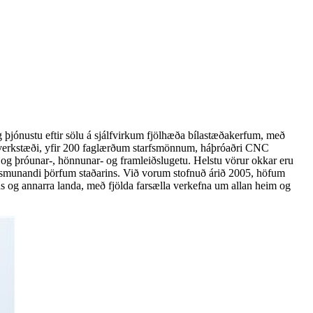
g þjónustu eftir sölu á sjálfvirkum fjölhæða bílastæðakerfum, með
a verkstæði, yfir 200 faglærðum starfsmönnum, háþróaðri CNC
og þróunar-, hönnunar- og framleiðslugetu. Helstu vörur okkar eru
ð að mismunandi þörfum staðarins. Við vorum stofnuð árið 2005, höfum
ds og annarra landa, með fjölda farsælla verkefna um allan heim og