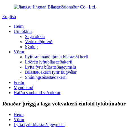
English
Heim
Um okkur
Saga okkar
Verksmiðjuferð
Sýning
Vörur
Lyftu-rennandi þraut bílastæði kerfi
Lóðrétt lyftubílastæðakerfi
Lyfta fyrir bílastæðageymslu
Bílastæðakerfi fyrir flugvélar
Snúningsbílastæðakerfi
Fréttir
Myndband
Hafðu samband við okkur
Iðnaðar þriggja laga vökvakerfi einföld lyftibúnaður 
Heim
Vörur
Lyfta fyrir bílastæðageymslu