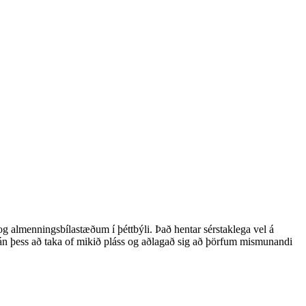
almenningsbílastæðum í þéttbýli. Það hentar sérstaklega vel á
 án þess að taka of mikið pláss og aðlagað sig að þörfum mismunandi