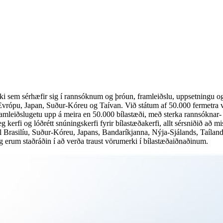
æki sem sérhæfir sig í rannsóknum og þróun, framleiðslu, uppsetningu o
 Evrópu, Japan, Suður-Kóreu og Taívan. Við státum af 50.000 fermetr
mleiðslugetu upp á meira en 50.000 bílastæði, með sterka rannsóknar- 
eyfanleg kerfi og lóðrétt snúningskerfi fyrir bílastæðakerfi, allt sérsniði
til Brasilíu, Suður-Kóreu, Japans, Bandaríkjanna, Nýja-Sjálands, Taílan
 erum staðráðin í að verða traust vörumerki í bílastæðaiðnaðinum.