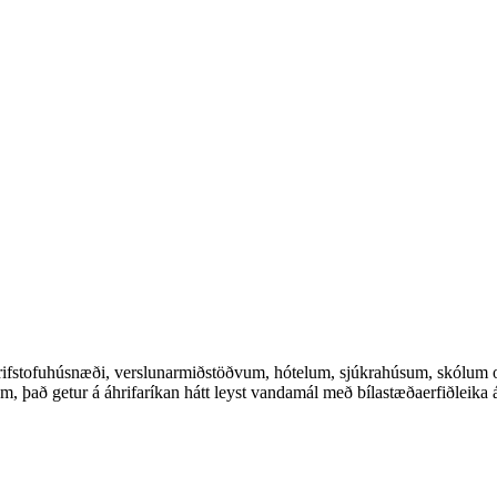
fstofuhúsnæði, verslunarmiðstöðvum, hótelum, sjúkrahúsum, skólum og 
m, það getur á áhrifaríkan hátt leyst vandamál með bílastæðaerfiðleika