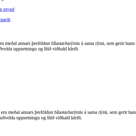
eru meðal annars þreföldun bílastæðarýmis á sama rými, sem gerir hann 
velda uppsetningu og lítið viðhald kleift.
r eru meðal annars þreföldun bílastæðarýmis á sama rými, sem gerir hann
uðvelda uppsetningu og lítið viðhald kleift.