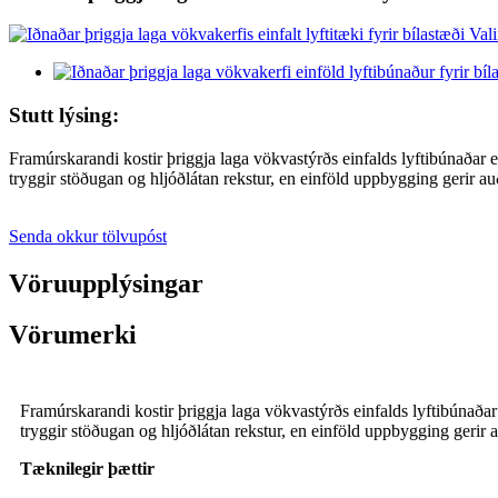
Stutt lýsing:
Framúrskarandi kostir þriggja laga vökvastýrðs einfalds lyftibúnaðar 
tryggir stöðugan og hljóðlátan rekstur, en einföld uppbygging gerir auð
Senda okkur tölvupóst
Vöruupplýsingar
Vörumerki
Framúrskarandi kostir þriggja laga vökvastýrðs einfalds lyftibúnaða
tryggir stöðugan og hljóðlátan rekstur, en einföld uppbygging gerir a
Tæknilegir þættir