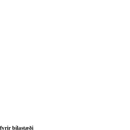
fyrir bílastæði