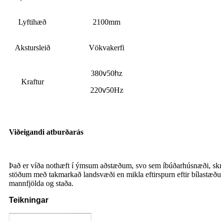
Lyftihæð
2100mm
Akstursleið
Vökvakerfi
380
v
50
h
z
Kraftur
220
v
50Hz
Viðeigandi atburðarás
Það er víða nothæft í ýmsum aðstæðum, svo sem íbúðarhúsnæði, skri
stöðum með takmarkað landsvæði en mikla eftirspurn eftir bílastæðu
mannfjölda og staða.
Teikningar