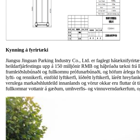
Kynning á fyrirtæki
Jiangsu Jinguan Parking Industry Co., Ltd. er faglegt hátæknifyrirt
heildarfjárfestingu upp á 150 milljónir RMB og háþróaða tækni frá
framleiðslubúnaði og fullkomnu prófunarbúnaði, og höfum árlega fra
lyfti- og rennikerfi, einföld lyftikerfi, lóðrétt lyftikerfi, lárétt hr
verulega markaðshlutdeild innanlands og vörur okkar eru fluttar út 
fullkomnar vottanir á gæðum, umhverfis- og vinnuverndarkerfum, og