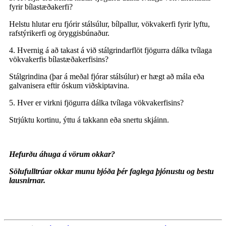
fyrir bílastæðakerfi?
Helstu hlutar eru fjórir stálsúlur, bílpallur, vökvakerfi fyrir lyftu,
rafstýrikerfi og öryggisbúnaður.
4. Hvernig á að takast á við stálgrindarflöt fjögurra dálka tvílaga
vökvakerfis bílastæðakerfisins?
Stálgrindina (þar á meðal fjórar stálsúlur) er hægt að mála eða
galvanisera eftir óskum viðskiptavina.
5. Hver er virkni fjögurra dálka tvílaga vökvakerfisins?
Strjúktu kortinu, ýttu á takkann eða snertu skjáinn.
Hefurðu áhuga á vörum okkar?
Sölufulltrúar okkar munu bjóða þér faglega þjónustu og bestu
lausnirnar.