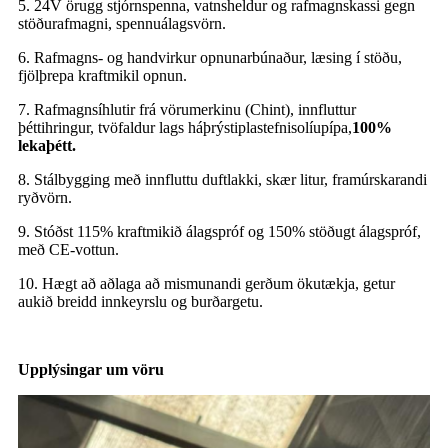
5. 24V örugg stjórnspenna, vatnsheldur og rafmagnskassi gegn
stöðurafmagni, spennuálagsvörn.
6. Rafmagns- og handvirkur opnunarbúnaður, læsing í stöðu,
fjölþrepa kraftmikil opnun.
7. Rafmagnsíhlutir frá vörumerkinu (Chint), innfluttur
þéttihringur, tvöfaldur lags háþrýstiplastefnisolíupípa,
100%
lekaþétt.
8. Stálbygging með innfluttu duftlakki, skær litur, framúrskarandi
ryðvörn.
9. Stóðst 115% kraftmikið álagspróf og 150% stöðugt álagspróf,
með CE-vottun.
10. Hægt að aðlaga að mismunandi gerðum ökutækja, getur
aukið breidd innkeyrslu og burðargetu.
Upplýsingar um vöru