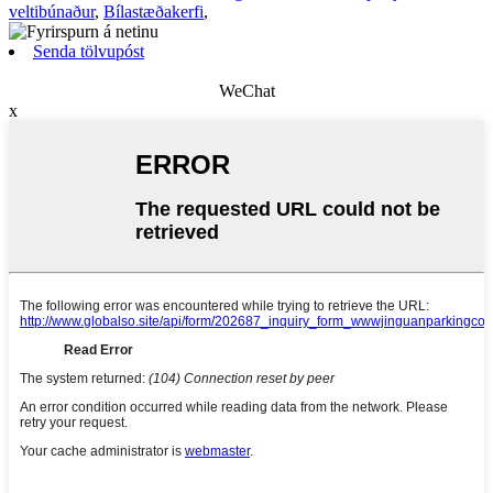
veltibúnaður
,
Bílastæðakerfi
,
Senda tölvupóst
WeChat
x