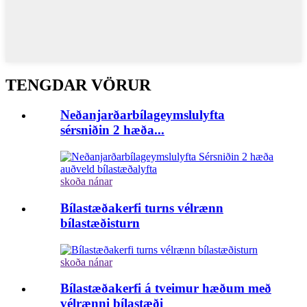
TENGDAR VÖRUR
Neðanjarðarbílageymslulyfta
sérsniðin 2 hæða...
skoða nánar
Bílastæðakerfi turns vélrænn
bílastæðisturn
skoða nánar
Bílastæðakerfi á tveimur hæðum með
vélrænni bílastæði