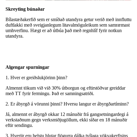
Skreyting búnaðar
Bílastæðakerfið sem er smíðað utandyra getur verið með innfluttu
duftlakki með sveigjanlegum litavalmöguleikum sem samræmast
umhverfinu. Hægt er að útbúa það með regnhlíf fyrir notkun
utandyra.
Algengar spurningar
1. Hver er greiðslukjörinn þinn?
Almennt tökum við við 30% útborgun og eftirstöðvar greiddar
með TT fyrir fermingu. Það er samningsatriði.
2. Er ábyrgð á vörunni þinni? Hversu langur er ábyrgðartíminn?
Já, almennt er ábyrgð okkar 12 mánuðir frá gangsetningardegi á
verkstaðnum gegn verksmiðjugöllum, ekki síðar en 18 mánuðir
eftir sendingu.
3. Hverjir eru helstu hlutar fjögurra dálka tvílaga vökvakerfisins