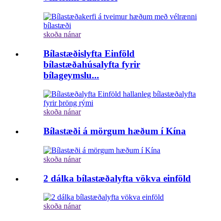
skoða nánar
Bílastæðislyfta Einföld
bílastæðahúsalyfta fyrir
bílageymslu...
skoða nánar
Bílastæði á mörgum hæðum í Kína
skoða nánar
2 dálka bílastæðalyfta vökva einföld
skoða nánar