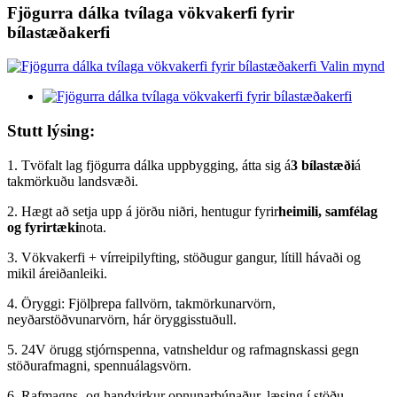
Fjögurra dálka tvílaga vökvakerfi fyrir
bílastæðakerfi
Stutt lýsing:
1. Tvöfalt lag fjögurra dálka uppbygging, átta sig á
3 bílastæði
á
takmörkuðu landsvæði.
2. Hægt að setja upp á jörðu niðri, hentugur fyrir
heimili, samfélag
og fyrirtæki
nota.
3. Vökvakerfi + vírreipilyfting, stöðugur gangur, lítill hávaði og
mikil áreiðanleiki.
4. Öryggi: Fjölþrepa fallvörn, takmörkunarvörn,
neyðarstöðvunarvörn, hár öryggisstuðull.
5. 24V örugg stjórnspenna, vatnsheldur og rafmagnskassi gegn
stöðurafmagni, spennuálagsvörn.
6. Rafmagns- og handvirkur opnunarbúnaður, læsing í stöðu,