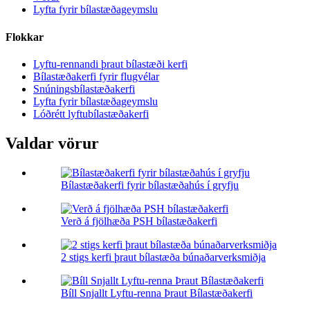
Lyfta fyrir bílastæðageymslu
Flokkar
Lyftu-rennandi þraut bílastæði kerfi
Bílastæðakerfi fyrir flugvélar
Snúningsbílastæðakerfi
Lyfta fyrir bílastæðageymslu
Lóðrétt lyftubílastæðakerfi
Valdar vörur
Bílastæðakerfi fyrir bílastæðahús í gryfju
Verð á fjölhæða PSH bílastæðakerfi
2 stigs kerfi þraut bílastæða búnaðarverksmiðja
Bíll Snjallt Lyftu-renna Þraut Bílastæðakerfi