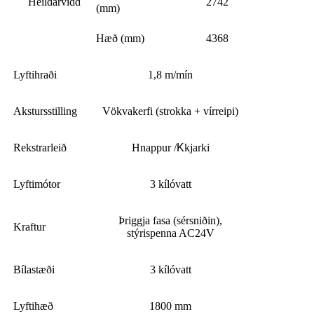
Heildarvídd
2742
(mm)
Hæð (mm)
4368
Lyftihraði
1,8 m/mín
Akstursstilling
Vökvakerfi (strokka + vírreipi)
Rekstrarleið
Hnappur /
K
kjarki
Lyftimótor
3 kílóvatt
Þriggja fasa (sérsniðin),
Kraftur
stýrispenna AC24V
Bílastæði
3 kílóvatt
Lyftihæð
1800 mm