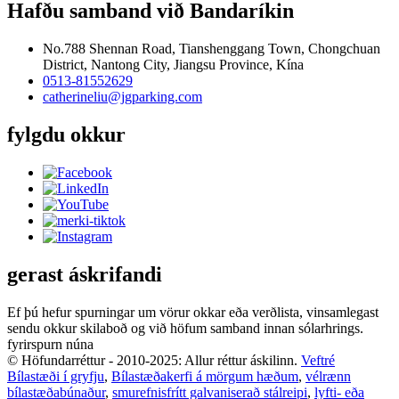
Hafðu samband við Bandaríkin
No.788 Shennan Road, Tianshenggang Town, Chongchuan
District, Nantong City, Jiangsu Province, Kína
0513-81552629
catherineliu@jgparking.com
fylgdu okkur
gerast áskrifandi
Ef þú hefur spurningar um vörur okkar eða verðlista, vinsamlegast
sendu okkur skilaboð og við höfum samband innan sólarhrings.
fyrirspurn núna
© Höfundarréttur - 2010-2025: Allur réttur áskilinn.
Veftré
Bílastæði í gryfju
,
Bílastæðakerfi á mörgum hæðum
,
vélrænn
bílastæðabúnaður
,
smurefnisfrítt galvaniserað stálreipi
,
lyfti- eða