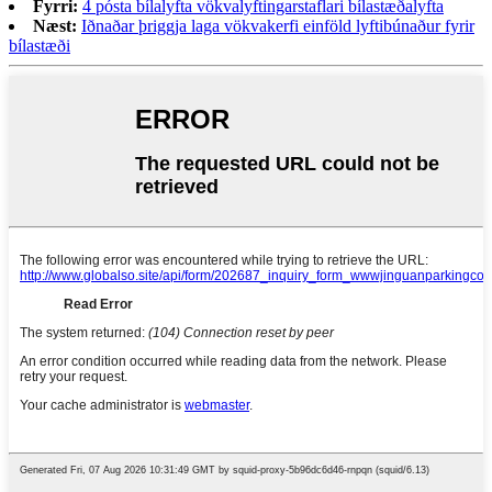
Fyrri:
4 pósta bílalyfta vökvalyftingarstaflari bílastæðalyfta
Næst:
Iðnaðar þriggja laga vökvakerfi einföld lyftibúnaður fyrir
bílastæði