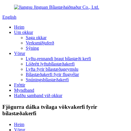
English
Heim
Um okkur
Saga okkar
Verksmiðjuferð
Sýning
Vörur
Lyftu-rennandi þraut bílastæði kerfi
Lóðrétt lyftubílastæðakerfi
Lyfta fyrir bílastæðageymslu
Bílastæðakerfi fyrir flugvélar
Snúningsbílastæðakerfi
Fréttir
Myndband
Hafðu samband við okkur
Fjögurra dálka tvílaga vökvakerfi fyrir
bílastæðakerfi
Heim
Vörur