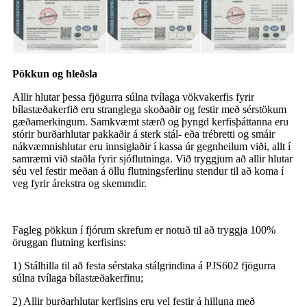
Pökkun og hleðsla
Allir hlutar þessa fjögurra súlna tvílaga vökvakerfis fyrir
bílastæðakerfið eru stranglega skoðaðir og festir með sérstökum
gæðamerkingum. Samkvæmt stærð og þyngd kerfisþáttanna eru
stórir burðarhlutar pakkaðir á sterk stál- eða trébretti og smáir
nákvæmnishlutar eru innsiglaðir í kassa úr gegnheilum viði, allt í
samræmi við staðla fyrir sjóflutninga. Við tryggjum að allir hlutar
séu vel festir meðan á öllu flutningsferlinu stendur til að koma í
veg fyrir árekstra og skemmdir.
Fagleg pökkun í fjórum skrefum er notuð til að tryggja 100%
öruggan flutning kerfisins:
1) Stálhilla til að festa sérstaka stálgrindina á PJS602 fjögurra
súlna tvílaga bílastæðakerfinu;
2) Allir burðarhlutar kerfisins eru vel festir á hilluna með