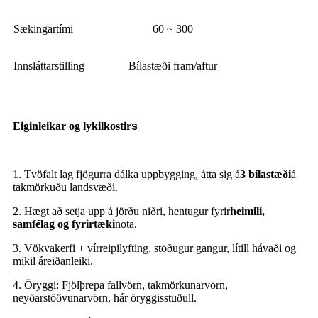
Sækingartími
60 ~ 300
Innsláttarstilling
Bílastæði fram/aftur
Eiginleikar og lykilkostir
s
1. Tvöfalt lag fjögurra dálka uppbygging, átta sig á
3 bílastæði
á
takmörkuðu landsvæði.
2. Hægt að setja upp á jörðu niðri, hentugur fyrir
heimili,
samfélag og fyrirtæki
nota.
3. Vökvakerfi + vírreipilyfting, stöðugur gangur, lítill hávaði og
mikil áreiðanleiki.
4. Öryggi: Fjölþrepa fallvörn, takmörkunarvörn,
neyðarstöðvunarvörn, hár öryggisstuðull.