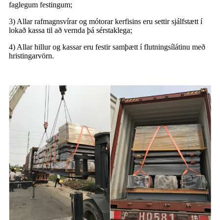
faglegum festingum;
3) Allar rafmagnsvírar og mótorar kerfisins eru settir sjálfstætt í
lokað kassa til að vernda þá sérstaklega;
4) Allar hillur og kassar eru festir samþætt í flutningsílátinu með
hristingarvörn.