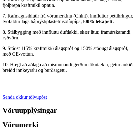
fjölþrepa kraftmikil opnun.
7. Rafmagnsíhlutir frá vörumerkinu (Chint), innfluttur þéttihringur,
tvöfaldur lags háþrýstiplastefnisolíupípa,
100% lekaþétt.
8. Stálbygging með innfluttu duftlakki, skær litur, framúrskarandi
ryðvörn.
9. Stóðst 115% kraftmikið álagspróf og 150% stöðugt álagspróf,
með CE-vottun.
10. Hægt að aðlaga að mismunandi gerðum ökutækja, getur aukið
breidd innkeyrslu og burðargetu.
Senda okkur tölvupóst
Vöruupplýsingar
Vörumerki