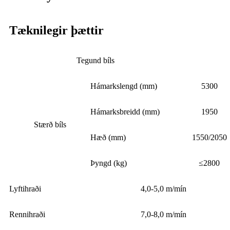
Tæknilegir þættir
Tegund bíls
Hámarkslengd (mm)
5300
Hámarksbreidd (mm)
1950
Stærð bíls
Hæð (mm)
1550/2050
Þyngd (kg)
≤2800
Lyftihraði
4,0-5,0 m/mín
Rennihraði
7,0-8,0 m/mín