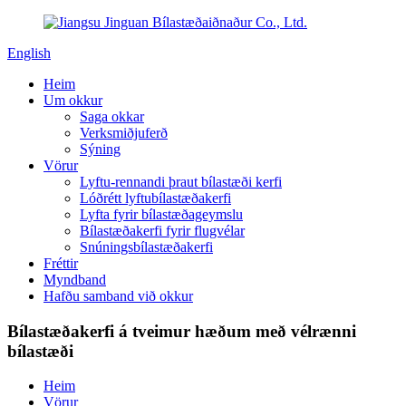
English
Heim
Um okkur
Saga okkar
Verksmiðjuferð
Sýning
Vörur
Lyftu-rennandi þraut bílastæði kerfi
Lóðrétt lyftubílastæðakerfi
Lyfta fyrir bílastæðageymslu
Bílastæðakerfi fyrir flugvélar
Snúningsbílastæðakerfi
Fréttir
Myndband
Hafðu samband við okkur
Bílastæðakerfi á tveimur hæðum með vélrænni
bílastæði
Heim
Vörur