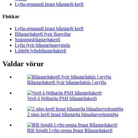
Lyftu-rennandi þraut bílastæði kerfi
Flokkar
Lyftu-rennandi þraut bílastæði kerfi
Bílastæðakerfi fyrir flugvélar
Snúningsbílastæðakerfi
Lyfta fyrir bílastæðageymslu
Lóðrétt lyftubílastæðakerfi
Valdar vörur
Bílastæðakerfi fyrir bílastæðahús í gryfju
Verð á fjölhæða PSH bílastæðakerfi
2 stigs kerfi þraut bílastæða búnaðarverksmiðja
Bíll Snjallt Lyftu-renna Þraut Bílastæðakerfi