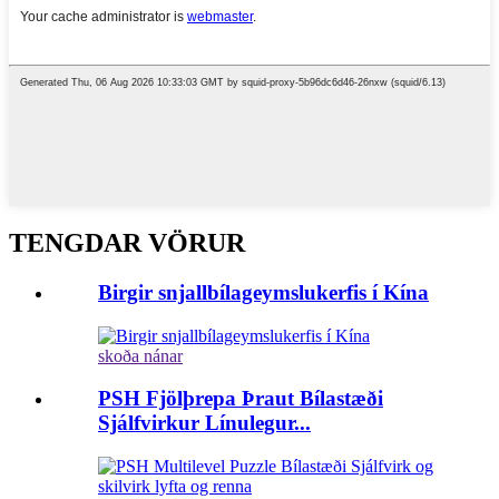
TENGDAR VÖRUR
Birgir snjallbílageymslukerfis í Kína
skoða nánar
PSH Fjölþrepa Þraut Bílastæði
Sjálfvirkur Línulegur...