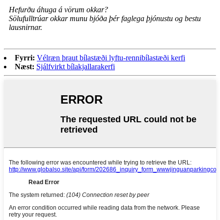
Hefurðu áhuga á vörum okkar?
Sölufulltrúar okkar munu bjóða þér faglega þjónustu og bestu
lausnirnar.
Fyrri:
Vélræn þraut bílastæði lyftu-rennibílastæði kerfi
Næst:
Sjálfvirkt bílakjallarakerfi