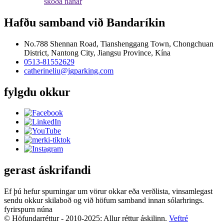
skoða nánar
Hafðu samband við Bandaríkin
No.788 Shennan Road, Tianshenggang Town, Chongchuan
District, Nantong City, Jiangsu Province, Kína
0513-81552629
catherineliu@jgparking.com
fylgdu okkur
gerast áskrifandi
Ef þú hefur spurningar um vörur okkar eða verðlista, vinsamlegast
sendu okkur skilaboð og við höfum samband innan sólarhrings.
fyrirspurn núna
© Höfundarréttur - 2010-2025: Allur réttur áskilinn.
Veftré