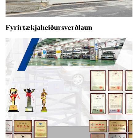
Fyrirtækjaheiðursverðlaun