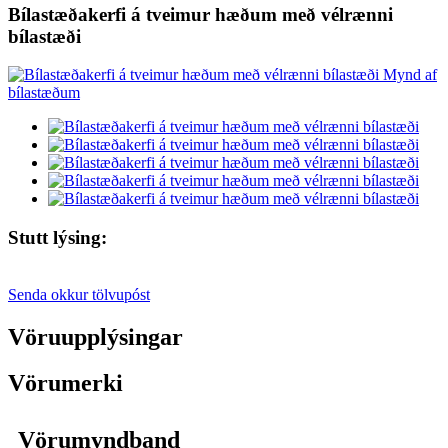
Bílastæðakerfi á tveimur hæðum með vélrænni
bílastæði
Stutt lýsing:
Senda okkur tölvupóst
Vöruupplýsingar
Vörumerki
Vörumyndband