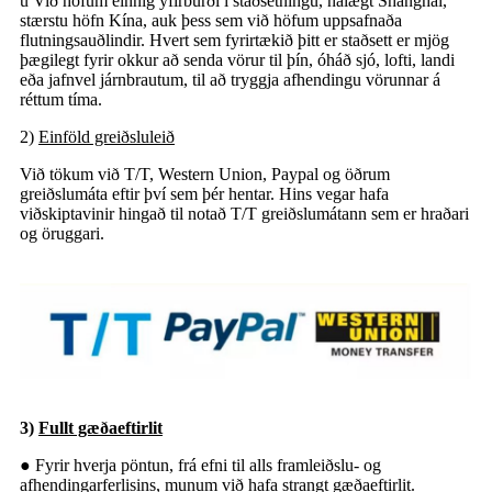
ü Við höfum einnig yfirburði í staðsetningu, nálægt Shanghai,
stærstu höfn Kína, auk þess sem við höfum uppsafnaða
flutningsauðlindir. Hvert sem fyrirtækið þitt er staðsett er mjög
þægilegt fyrir okkur að senda vörur til þín, óháð sjó, lofti, landi
eða jafnvel járnbrautum, til að tryggja afhendingu vörunnar á
réttum tíma.
2)
Einföld greiðsluleið
Við tökum við T/T, Western Union, Paypal og öðrum
greiðslumáta eftir því sem þér hentar. Hins vegar hafa
viðskiptavinir hingað til notað T/T greiðslumátann sem er hraðari
og öruggari.
3)
Fullt gæðaeftirlit
● Fyrir hverja pöntun, frá efni til alls framleiðslu- og
afhendingarferlisins, munum við hafa strangt gæðaeftirlit.