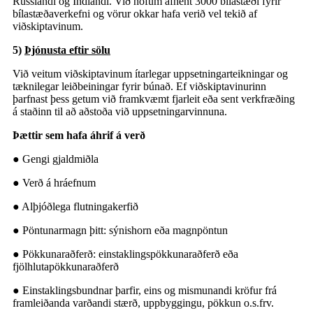
Rússlandi og Indlandi. Við höfum afhent 3000 bílastæði fyrir
bílastæðaverkefni og vörur okkar hafa verið vel tekið af
viðskiptavinum.
5)
Þjónusta eftir sölu
Við veitum viðskiptavinum ítarlegar uppsetningarteikningar og
tæknilegar leiðbeiningar fyrir búnað. Ef viðskiptavinurinn
þarfnast þess getum við framkvæmt fjarleit eða sent verkfræðing
á staðinn til að aðstoða við uppsetningarvinnuna.
Þættir sem hafa áhrif á verð
● Gengi gjaldmiðla
● Verð á hráefnum
● Alþjóðlega flutningakerfið
● Pöntunarmagn þitt: sýnishorn eða magnpöntun
● Pökkunaraðferð: einstaklingspökkunaraðferð eða
fjölhlutapökkunaraðferð
● Einstaklingsbundnar þarfir, eins og mismunandi kröfur frá
framleiðanda varðandi stærð, uppbyggingu, pökkun o.s.frv.