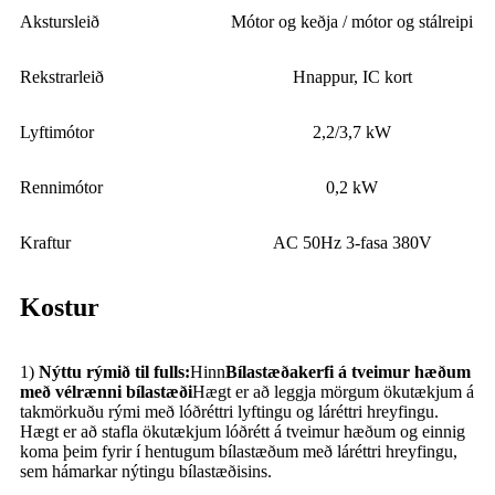
Akstursleið
Mótor og keðja / mótor og stálreipi
Rekstrarleið
Hnappur, IC kort
Lyftimótor
2,2/3,7 kW
Rennimótor
0,2 kW
Kraftur
AC 50Hz 3-fasa 380V
Kostur
1)
Nýttu rýmið til fulls:
Hinn
Bílastæðakerfi á tveimur hæðum
með vélrænni bílastæði
Hægt er að leggja mörgum ökutækjum á
takmörkuðu rými með lóðréttri lyftingu og láréttri hreyfingu.
Hægt er að stafla ökutækjum lóðrétt á tveimur hæðum og einnig
koma þeim fyrir í hentugum bílastæðum með láréttri hreyfingu,
sem hámarkar nýtingu bílastæðisins.