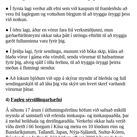
● Í fyrsta lagi verður allt efni sem við kaupum til framleiðslu að
vera frá faglegum og vottuðum birgjum til að tryggja öryggi þess
við notkun.
● Í öðru lagi, áður en vörur fara frá verksmiðjunni, mun
gæðaeftirlitsteymi okkar taka þátt í ströngu eftirliti til að tryggja
gæði fullunninna vara fyrir þig.
● Í þriðja lagi, fyrir sendingu, munum við bóka skip, klára að
hlaða vörur í gáma eða vörubíl, senda vörurnar til hafnarinnar
fyrir þig, alveg sjálf í öllu ferlinu, til að tryggja öryggi þeirra
meðan á flutningi stendur.
● Að lokum bjóðum við upp á skýrar myndir af hleðslu og full
sendingarskjöl til að láta þig vita skýrt um hvert skref varðandi
vörurnar þínar.
4)
Fagleg sérstillingarhæfni
Á síðustu 17 árum í útflutningsferlinu höfum við safnað mikilli
reynslu af samstarfi við erlenda innkaupa- og innkaupaaðila, þar
á meðal heildsala og dreifingaraðila. Verkefni okkar hafa verið
víða dreift í 66 borgum í Kína og meira en 10 löndum eins og
Bandaríkjunum, Taílandi, Japan, Nýja-Sjálandi, Suður-Kóreu,