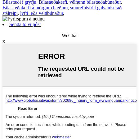
Bílastæði í gryfju
,
Bílastæðakerfi
,
vélrænn bílastæðabúnaður
,
Bílastæðakerfi á mörgum hæðum
,
smurefnisfrítt galvaniserað
stálreipi
,
lyfti- eða veltibúnaður
,
Senda tölvupóst
WeChat
x