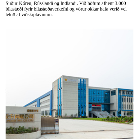
Suður-Kóreu, Rússlandi og Indlandi. Við höfum afhent 3.000
bílastæði fyrir bílastæðaverkefni og vörur okkar hafa verið vel
tekið af viðskiptavinum.