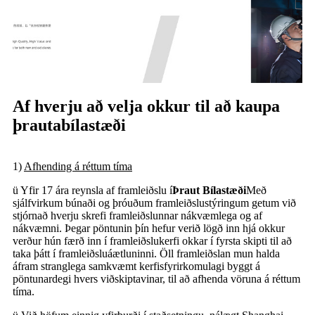
Af hverju að velja okkur til að kaupa
þrautabílastæði
1)
Afhending á réttum tíma
ü Yfir 17 ára reynsla af framleiðslu í
Þraut Bílastæði
Með
sjálfvirkum búnaði og þróuðum framleiðslustýringum getum við
stjórnað hverju skrefi framleiðslunnar nákvæmlega og af
nákvæmni. Þegar pöntunin þín hefur verið lögð inn hjá okkur
verður hún færð inn í framleiðslukerfi okkar í fyrsta skipti til að
taka þátt í framleiðsluáætluninni. Öll framleiðslan mun halda
áfram stranglega samkvæmt kerfisfyrirkomulagi byggt á
pöntunardegi hvers viðskiptavinar, til að afhenda vöruna á réttum
tíma.