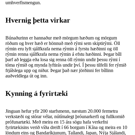
umhverfismengun.
Hvernig þetta virkar
Búnaðurinn er hannaður með mörgum hæðum og mörgum
röðum og hver hæð er hönnuð með rými sem skiptirými. Öll
rýmin eru lyft sjálfkrafa nema rýmin á fyrstu hæðinni og öll
rýmin renna sjálfkrafa nema rýmin á efstu hæðinni. Þegar bíll
þarf að leggja eða losa sig renna öll rýmin undir þessu rými í
tóma rýmið og mynda lyftirás undir því. Í þessu tilfelli fer rýmið
frjálslega upp og niður. Þegar það nær jörðinni fer bíllinn
auðveldlega út og inn.
Kynning á fyrirtæki
Jinguan hefur yfir 200 starfsmenn, næstum 20.000 fermetra
verkstæði og stórar vélar, nútímalegt þróunarkerfi og fullkomið
prófunartæki. Með meira en 15 ára sögu hafa verkefni
fyrirtækisins verið víða dreift í 66 borgum í Kína og meira en 10
löndum eins og Bandaríkjunum, Taílandi, Japan, Nýja Sjálandi,