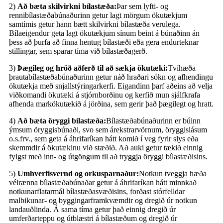
2)
Að bæta skilvirkni bílastæða:
Þar sem lyfti- og
rennibílastæðabúnaðurinn getur lagt mörgum ökutækjum
samtímis getur hann bætt skilvirkni bílastæða verulega.
Bílaeigendur geta lagt ökutækjum sínum beint á búnaðinn án
þess að þurfa að finna hentug bílastæði eða gera endurteknar
stillingar, sem sparar tíma við bílastæðagerð.
3)
Þægileg og hröð aðferð til að sækja ökutæki:
Tvíhæða
þrautabílastæðabúnaðurinn getur náð hraðari sókn og afhendingu
ökutækja með snjallstýringarkerfi. Eigandinn þarf aðeins að velja
viðkomandi ökutæki á stjórnborðinu og kerfið mun sjálfkrafa
afhenda markökutækið á jörðina, sem gerir það þægilegt og hratt.
4)
Að bæta öryggi bílastæða:
Bílastæðabúnaðurinn er búinn
ýmsum öryggisbúnaði, svo sem árekstrarvörnum, öryggislásum
o.s.frv., sem geta á áhrifaríkan hátt komið í veg fyrir slys eða
skemmdir á ökutækinu við stæðið. Að auki getur tækið einnig
fylgst með inn- og útgöngum til að tryggja öryggi bílastæðisins.
5)
Umhverfisvernd og orkusparnaður:
Notkun tveggja hæða
vélrænna bílastæðabúnaðar getur á áhrifaríkan hátt minnkað
notkunarflatarmál bílastæðasvæðisins, forðast stórfelldar
malbikunar- og byggingarframkvæmdir og dregið úr notkun
landauðlinda. Á sama tíma getur það einnig dregið úr
umferðarteppu og útblæstri á bílastæðum og dregið úr