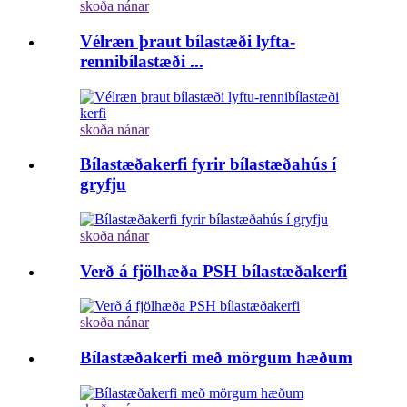
skoða nánar
Vélræn þraut bílastæði lyfta-
rennibílastæði ...
skoða nánar
Bílastæðakerfi fyrir bílastæðahús í
gryfju
skoða nánar
Verð á fjölhæða PSH bílastæðakerfi
skoða nánar
Bílastæðakerfi með mörgum hæðum