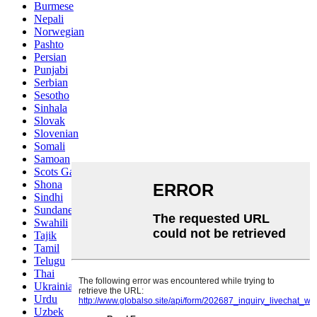
Burmese
Nepali
Norwegian
Pashto
Persian
Punjabi
Serbian
Sesotho
Sinhala
Slovak
Slovenian
Somali
Samoan
Scots Gaelic
Shona
Sindhi
Sundanese
Swahili
Tajik
Tamil
Telugu
Thai
Ukrainian
Urdu
Uzbek