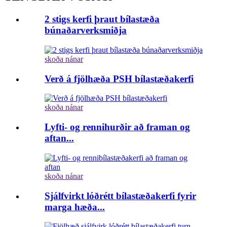
2 stigs kerfi þraut bílastæða
búnaðarverksmiðja
skoða nánar
Verð á fjölhæða PSH bílastæðakerfi
skoða nánar
Lyfti- og rennihurðir að framan og
aftan...
skoða nánar
Sjálfvirkt lóðrétt bílastæðakerfi fyrir
marga hæða...