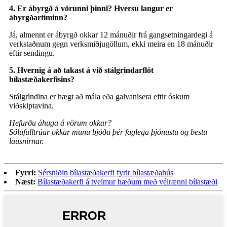
4. Er ábyrgð á vörunni þinni? Hversu langur er
ábyrgðartíminn?
Já, almennt er ábyrgð okkar 12 mánuðir frá gangsetningardegi á
verkstaðnum gegn verksmiðjugöllum, ekki meira en 18 mánuðir
eftir sendingu.
5. Hvernig á að takast á við stálgrindarflöt
bílastæðakerfisins?
Stálgrindina er hægt að mála eða galvanisera eftir óskum
viðskiptavina.
Hefurðu áhuga á vörum okkar?
Sölufulltrúar okkar munu bjóða þér faglega þjónustu og bestu
lausnirnar.
Fyrri:
Sérsniðin bílastæðakerfi fyrir bílastæðahús
Næst:
Bílastæðakerfi á tveimur hæðum með vélrænni bílastæði