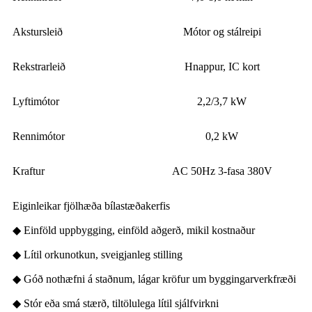
Akstursleið
Mótor og stálreipi
Rekstrarleið
Hnappur, IC kort
Lyftimótor
2,2/3,7 kW
Rennimótor
0,2 kW
Kraftur
AC 50Hz 3-fasa 380V
Eiginleikar fjölhæða bílastæðakerfis
◆ Einföld uppbygging, einföld aðgerð, mikil kostnaður
◆ Lítil orkunotkun, sveigjanleg stilling
◆ Góð nothæfni á staðnum, lágar kröfur um byggingarverkfræði
◆ Stór eða smá stærð, tiltölulega lítil sjálfvirkni