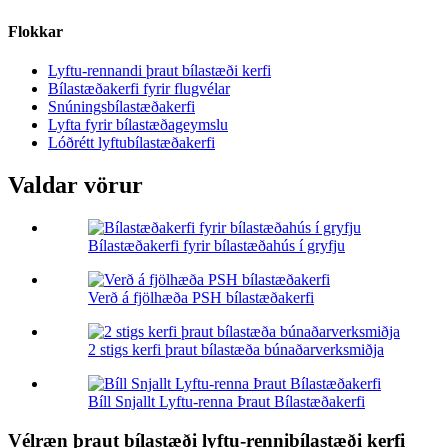
Flokkar
Lyftu-rennandi þraut bílastæði kerfi
Bílastæðakerfi fyrir flugvélar
Snúningsbílastæðakerfi
Lyfta fyrir bílastæðageymslu
Lóðrétt lyftubílastæðakerfi
Valdar vörur
Bílastæðakerfi fyrir bílastæðahús í gryfju
Verð á fjölhæða PSH bílastæðakerfi
2 stigs kerfi þraut bílastæða búnaðarverksmiðja
Bíll Snjallt Lyftu-renna Þraut Bílastæðakerfi
Vélræn þraut bílastæði lyftu-rennibílastæði kerfi