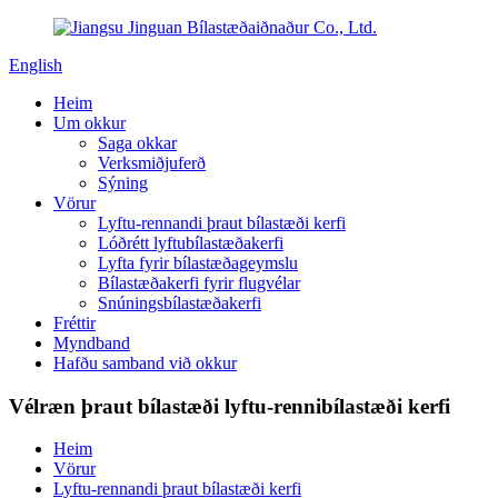
English
Heim
Um okkur
Saga okkar
Verksmiðjuferð
Sýning
Vörur
Lyftu-rennandi þraut bílastæði kerfi
Lóðrétt lyftubílastæðakerfi
Lyfta fyrir bílastæðageymslu
Bílastæðakerfi fyrir flugvélar
Snúningsbílastæðakerfi
Fréttir
Myndband
Hafðu samband við okkur
Vélræn þraut bílastæði lyftu-rennibílastæði kerfi
Heim
Vörur
Lyftu-rennandi þraut bílastæði kerfi