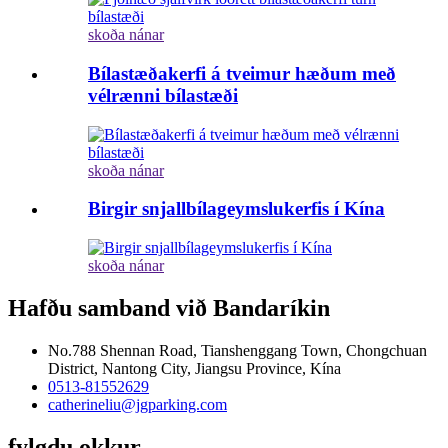
skoða nánar
Bílastæðakerfi á tveimur hæðum með
vélrænni bílastæði
skoða nánar
Birgir snjallbílageymslukerfis í Kína
skoða nánar
Hafðu samband við Bandaríkin
No.788 Shennan Road, Tianshenggang Town, Chongchuan
District, Nantong City, Jiangsu Province, Kína
0513-81552629
catherineliu@jgparking.com
fylgdu okkur