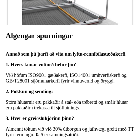
Algengar spurningar
Annað sem þú þarft að vita um lyftu-rennibílastæðakerfi
1. Hvers konar vottorð hefur þú?
Við höfum ISO9001 gæðakerfi, ISO14001 umhverfiskerfi og
GB/T28001 stjórnunarkerfi fyrir vinnuvernd og öryggi.
2. Pökkun og sending:
Stóru hlutarnir eru pakkaðir á stál- eða trébretti og smáir hlutar
eru pakkaðir í trékassa til sjóflutnings.
3. Hver er greiðslukjörinn þinn?
Almennt tökum við við 30% útborgun og jafnvægi greitt með TT
fyrir fermingu. Það er samningsatriði.