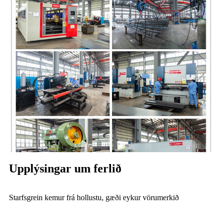
Upplýsingar um ferlið
Starfsgrein kemur frá hollustu, gæði eykur vörumerkið