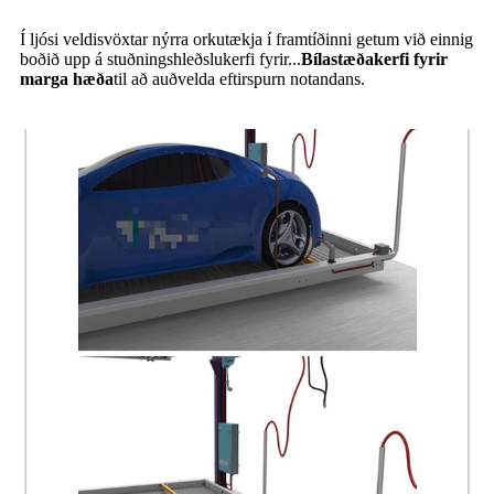
Í ljósi veldisvöxtar nýrra orkutækja í framtíðinni getum við einnig
boðið upp á stuðningshleðslukerfi fyrir...
Bílastæðakerfi fyrir
marga hæða
til að auðvelda eftirspurn notandans.