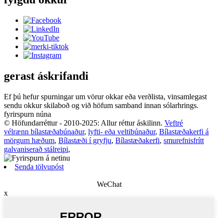
gerast áskrifandi
Ef þú hefur spurningar um vörur okkar eða verðlista, vinsamlegast
sendu okkur skilaboð og við höfum samband innan sólarhrings.
fyrirspurn núna
© Höfundarréttur - 2010-2025: Allur réttur áskilinn.
Veftré
vélrænn bílastæðabúnaður
,
lyfti- eða veltibúnaður
,
Bílastæðakerfi á
mörgum hæðum
,
Bílastæði í gryfju
,
Bílastæðakerfi
,
smurefnisfrítt
galvaniserað stálreipi
,
Senda tölvupóst
WeChat
x