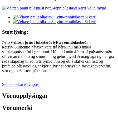
Stutt lýsing:
Þetta
Vélræn þraut bílastæði lyftu-rennibílastæði
kerfi
Viðurkennd hátæknivara frá héraðinu með mikla
samkeppnishæfni í greininni. Hún er knúin áfram af galvaniseruðu
stálvír án mótora og smurolíu og getur myndað marglaga og margra
raða skipulag til að nýta rýmið inni og úti á skilvirkan hátt og
þrefalda bílastæði og er kjörin fyrir stjórnsýslur, fasteignaverkefni,
stór og meðalstór sjúkrahús.
Senda okkur tölvupóst
Vöruupplýsingar
Vörumerki