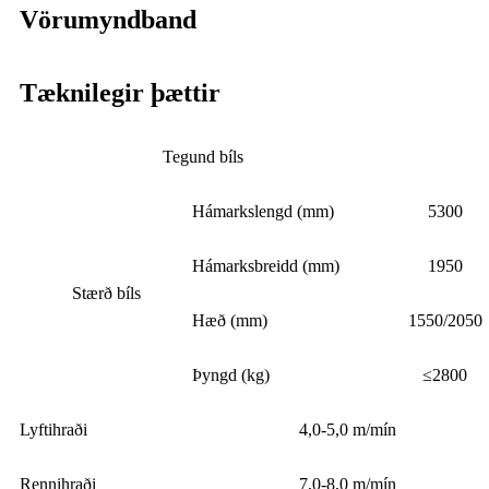
Vörumyndband
Tæknilegir þættir
Tegund bíls
Hámarkslengd (mm)
5300
Hámarksbreidd (mm)
1950
Stærð bíls
Hæð (mm)
1550/2050
Þyngd (kg)
≤2800
Lyftihraði
4,0-5,0 m/mín
Rennihraði
7,0-8,0 m/mín