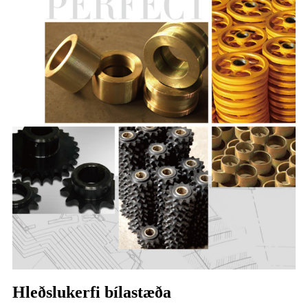
Hleðslukerfi bílastæða