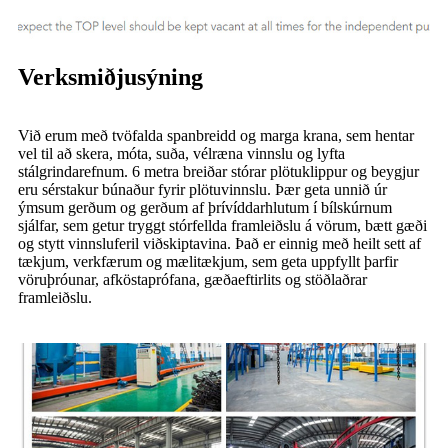
Verksmiðjusýning
Við erum með tvöfalda spanbreidd og marga krana, sem hentar
vel til að skera, móta, suða, vélræna vinnslu og lyfta
stálgrindarefnum. 6 metra breiðar stórar plötuklippur og beygjur
eru sérstakur búnaður fyrir plötuvinnslu. Þær geta unnið úr
ýmsum gerðum og gerðum af þrívíddarhlutum í bílskúrnum
sjálfar, sem getur tryggt stórfellda framleiðslu á vörum, bætt gæði
og stytt vinnsluferil viðskiptavina. Það er einnig með heilt sett af
tækjum, verkfærum og mælitækjum, sem geta uppfyllt þarfir
vöruþróunar, afköstaprófana, gæðaeftirlits og stöðlaðrar
framleiðslu.