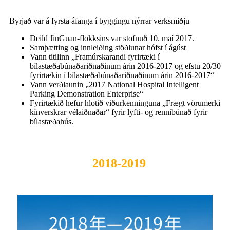
Byrjað var á fyrsta áfanga í byggingu nýrrar verksmiðju
Deild JinGuan-flokksins var stofnuð 10. maí 2017.
Samþætting og innleiðing stöðlunar hófst í ágúst
Vann titilinn „Framúrskarandi fyrirtæki í
bílastæðabúnaðariðnaðinum árin 2016-2017 og efstu 20/30
fyrirtækin í bílastæðabúnaðariðnaðinum árin 2016-2017“
Vann verðlaunin „2017 National Hospital Intelligent
Parking Demonstration Enterprise“
Fyrirtækið hefur hlotið viðurkenninguna „Frægt vörumerki
kínverskrar vélaiðnaðar“ fyrir lyfti- og rennibúnað fyrir
bílastæðahús.
2018-2019