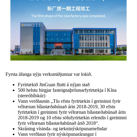
Fyrsta áfanga nýju verksmiðjunnar var lokið.
Fyrirtækið JinGuan flutti á nýjan stað
500 helstu birgjar fasteignaþróunarfyrirtækja í Kína
(stereóbílskúr)
Vann verðlaunin „Tíu efstu fyrirtækin í greininni fyrir
vélrænan bílastæðabúnað árin 2018-2019, 30 efstu
fyrirtækin í greininni fyrir vélrænan bílastæðabúnað árin
2018-2019 og 10 efstu sölufyrirtækin erlendis í greininni
fyrir vélrænan bílastæðabúnað árið 2018“.
Skráning vísinda- og tækninýsköpunarnefndar
Vann verðlaun fyrir nýsköpunarárangur í