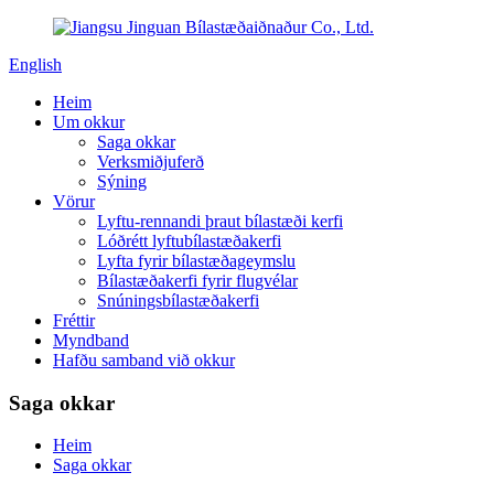
English
Heim
Um okkur
Saga okkar
Verksmiðjuferð
Sýning
Vörur
Lyftu-rennandi þraut bílastæði kerfi
Lóðrétt lyftubílastæðakerfi
Lyfta fyrir bílastæðageymslu
Bílastæðakerfi fyrir flugvélar
Snúningsbílastæðakerfi
Fréttir
Myndband
Hafðu samband við okkur
Saga okkar
Heim
Saga okkar