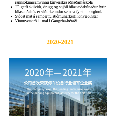
rannsóknarsamvinnu kínverskra iðnaðarháskóla
JG gerð skilvirk, örugg og snjöll bílastæðabúnaður fyrir
bílastæðahús er viðurkenndur sem sá fyrsti í borginni.
Stóðst mat á samþættu stjórnunarkerfi iðnvæðingar
Vinnuvottorð 1. maí í Gangzha-héraði
2020-2021