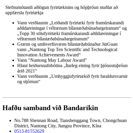
Stefnumótandi aðlögun fyrirtækisins og hópþróun stuðlar að
uppfærslu fyrirtækja
Vann verðlaunin „Leiðandi fyrirtæki fyrir framúrskarandi
aðildareiningar í vélrænum bílastæðabúnaðargeiranum“ og
„Topp 30 sölufyrirtæki framúrskarandi aðildareiningar í
vélrænum bílastæðabúnaðargeiranum“
Grænn og umhverfisvænn bílastæðabúnaður JinGuan
vann „Nantong Top Ten Scientific and Technological
Innovation Achievements Award“
Vann "Nantong May Labour Award"
Hlaut heiðursnafnbótina „Ítarleg eining fyrir þjónustuþróun
árið 2021“
Vann verðlaunin „Umhyggjufyrirtækið fyrir faraldursvarnir
og stjórnun“
Hafðu samband við Bandaríkin
No.788 Shennan Road, Tianshenggang Town, Chongchuan
District, Nantong City, Jiangsu Province, Kína
0513-81552629