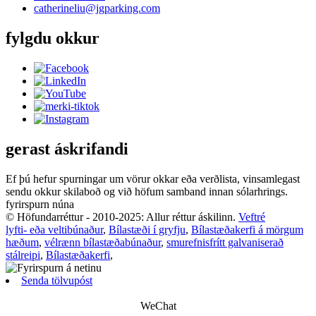
catherineliu@jgparking.com
fylgdu okkur
gerast áskrifandi
Ef þú hefur spurningar um vörur okkar eða verðlista, vinsamlegast
sendu okkur skilaboð og við höfum samband innan sólarhrings.
fyrirspurn núna
© Höfundarréttur - 2010-2025: Allur réttur áskilinn.
Veftré
lyfti- eða veltibúnaður
,
Bílastæði í gryfju
,
Bílastæðakerfi á mörgum
hæðum
,
vélrænn bílastæðabúnaður
,
smurefnisfrítt galvaniserað
stálreipi
,
Bílastæðakerfi
,
Senda tölvupóst
WeChat