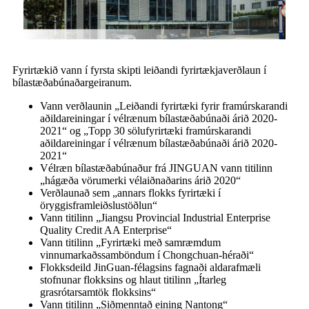
Fyrirtækið vann í fyrsta skipti leiðandi fyrirtækjaverðlaun í
bílastæðabúnaðargeiranum.
Vann verðlaunin „Leiðandi fyrirtæki fyrir framúrskarandi
aðildareiningar í vélrænum bílastæðabúnaði árið 2020-
2021“ og „Topp 30 sölufyrirtæki framúrskarandi
aðildareiningar í vélrænum bílastæðabúnaði árið 2020-
2021“
Vélræn bílastæðabúnaður frá JINGUAN vann titilinn
„hágæða vörumerki vélaiðnaðarins árið 2020“
Verðlaunað sem „annars flokks fyrirtæki í
öryggisframleiðslustöðlun“
Vann titilinn „Jiangsu Provincial Industrial Enterprise
Quality Credit AA Enterprise“
Vann titilinn „Fyrirtæki með samræmdum
vinnumarkaðssamböndum í Chongchuan-héraði“
Flokksdeild JinGuan-félagsins fagnaði aldarafmæli
stofnunar flokksins og hlaut titilinn „Ítarleg
grasrótarsamtök flokksins“
Vann titilinn „Siðmenntað eining Nantong“