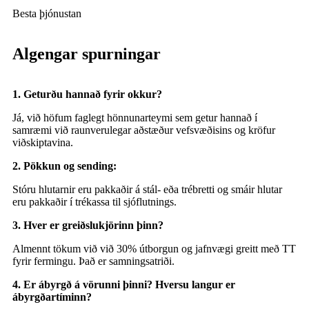
Besta þjónustan
Algengar spurningar
1. Geturðu hannað fyrir okkur?
Já, við höfum faglegt hönnunarteymi sem getur hannað í
samræmi við raunverulegar aðstæður vefsvæðisins og kröfur
viðskiptavina.
2. Pökkun og sending:
Stóru hlutarnir eru pakkaðir á stál- eða trébretti og smáir hlutar
eru pakkaðir í trékassa til sjóflutnings.
3. Hver er greiðslukjörinn þinn?
Almennt tökum við við 30% útborgun og jafnvægi greitt með TT
fyrir fermingu. Það er samningsatriði.
4. Er ábyrgð á vörunni þinni? Hversu langur er
ábyrgðartíminn?