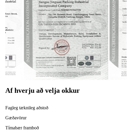
Af hverju að velja okkur
Fagleg tæknileg aðstoð
Gæðavörur
Tímabær framboð