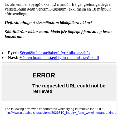
Já, almennt er ábyrgð okkar 12 mánuðir frá gangsetningardegi á
verkstaðnum gegn verksmiðjugöllum, ekki meira en 18 mánuðir
eftir sendingu.
Hefurðu áhuga á sérsmíðuðum bílakjallara okkar?
Sölufulltrúar okkar munu bjóða þér faglega þjónustu og bestu
lausnirnar.
Fyrri:
Sérsniðin bílastæðakerfi fyrir bílastæðahús
Næst:
Vélræn þraut bílastæði lyftu-rennibílastæði kerfi