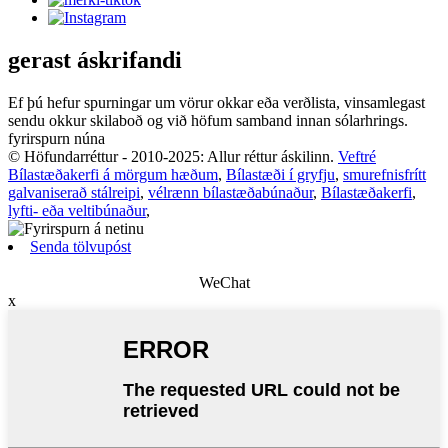
gerast áskrifandi
Ef þú hefur spurningar um vörur okkar eða verðlista, vinsamlegast
sendu okkur skilaboð og við höfum samband innan sólarhrings.
fyrirspurn núna
© Höfundarréttur - 2010-2025: Allur réttur áskilinn.
Veftré
Bílastæðakerfi á mörgum hæðum
,
Bílastæði í gryfju
,
smurefnisfrítt
galvaniserað stálreipi
,
vélrænn bílastæðabúnaður
,
Bílastæðakerfi
,
lyfti- eða veltibúnaður
,
Senda tölvupóst
WeChat
x