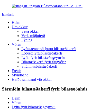
English
Heim
Um okkur
Saga okkar
Verksmiðjuferð
Sýning
Vörur
Lyftu-rennandi þraut bílastæði kerfi
Lóðrétt lyftubílastæðakerfi
Lyfta fyrir bílastæðageymslu
Bílastæðakerfi fyrir flugvélar
Snúningsbílastæðakerfi
Fréttir
Myndband
Hafðu samband við okkur
Sérsniðin bílastæðakerfi fyrir bílastæðahús
Heim
Vörur
Lyfta fyrir bílastæðageymslu