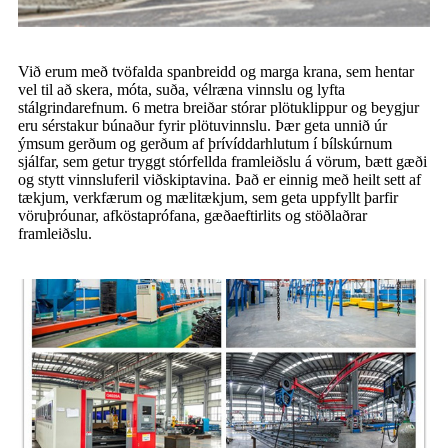
Við erum með tvöfalda spanbreidd og marga krana, sem hentar
vel til að skera, móta, suða, vélræna vinnslu og lyfta
stálgrindarefnum. 6 metra breiðar stórar plötuklippur og beygjur
eru sérstakur búnaður fyrir plötuvinnslu. Þær geta unnið úr
ýmsum gerðum og gerðum af þrívíddarhlutum í bílskúrnum
sjálfar, sem getur tryggt stórfellda framleiðslu á vörum, bætt gæði
og stytt vinnsluferil viðskiptavina. Það er einnig með heilt sett af
tækjum, verkfærum og mælitækjum, sem geta uppfyllt þarfir
vöruþróunar, afköstaprófana, gæðaeftirlits og stöðlaðrar
framleiðslu.