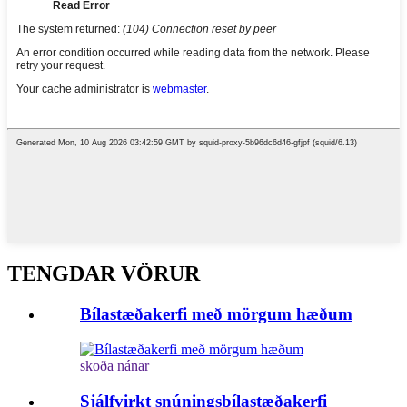
TENGDAR VÖRUR
Bílastæðakerfi með mörgum hæðum
skoða nánar
Sjálfvirkt snúningsbílastæðakerfi