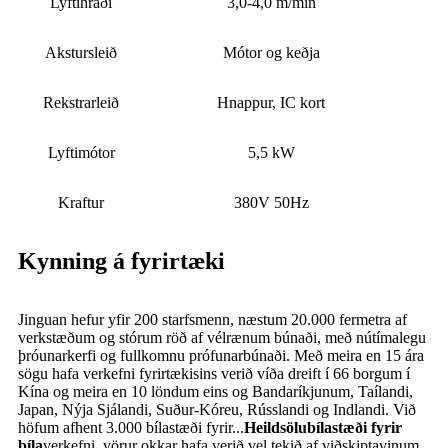
Lyftihraði
3,0-4,0 m/mín
Akstursleið
Mótor og keðja
Rekstrarleið
Hnappur, IC kort
Lyftimótor
5,5 kW
Kraftur
380V 50Hz
Kynning á fyrirtæki
Jinguan hefur yfir 200 starfsmenn, næstum 20.000 fermetra af
verkstæðum og stórum röð af vélrænum búnaði, með nútímalegu
þróunarkerfi og fullkomnu prófunarbúnaði. Með meira en 15 ára
sögu hafa verkefni fyrirtækisins verið víða dreift í 66 borgum í
Kína og meira en 10 löndum eins og Bandaríkjunum, Taílandi,
Japan, Nýja Sjálandi, Suður-Kóreu, Rússlandi og Indlandi. Við
höfum afhent 3.000 bílastæði fyrir...
Heildsölubílastæði fyrir
bíla
verkefni, vörur okkar hafa verið vel tekið af viðskiptavinum.