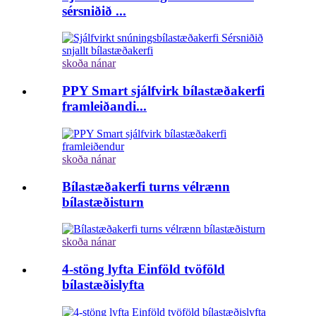
sérsniðið ...
skoða nánar
PPY Smart sjálfvirk bílastæðakerfi
framleiðandi...
skoða nánar
Bílastæðakerfi turns vélrænn
bílastæðisturn
skoða nánar
4-stöng lyfta Einföld tvöföld
bílastæðislyfta