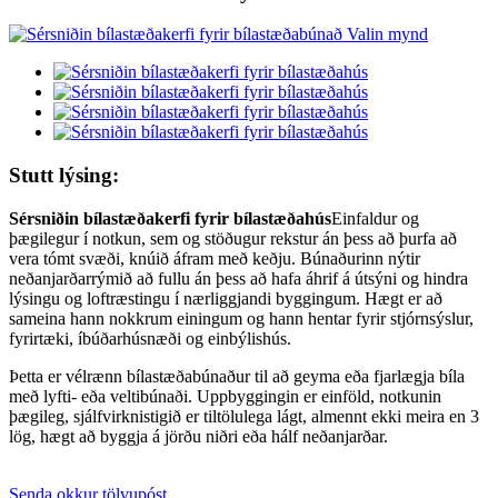
Stutt lýsing:
Sérsniðin bílastæðakerfi fyrir bílastæðahús
Einfaldur og
þægilegur í notkun, sem og stöðugur rekstur án þess að þurfa að
vera tómt svæði, knúið áfram með keðju. Búnaðurinn nýtir
neðanjarðarrýmið að fullu án þess að hafa áhrif á útsýni og hindra
lýsingu og loftræstingu í nærliggjandi byggingum. Hægt er að
sameina hann nokkrum einingum og hann hentar fyrir stjórnsýslur,
fyrirtæki, íbúðarhúsnæði og einbýlishús.
Þetta er vélrænn bílastæðabúnaður til að geyma eða fjarlægja bíla
með lyfti- eða veltibúnaði. Uppbyggingin er einföld, notkunin
þægileg, sjálfvirknistigið er tiltölulega lágt, almennt ekki meira en 3
lög, hægt að byggja á jörðu niðri eða hálf neðanjarðar.
Senda okkur tölvupóst