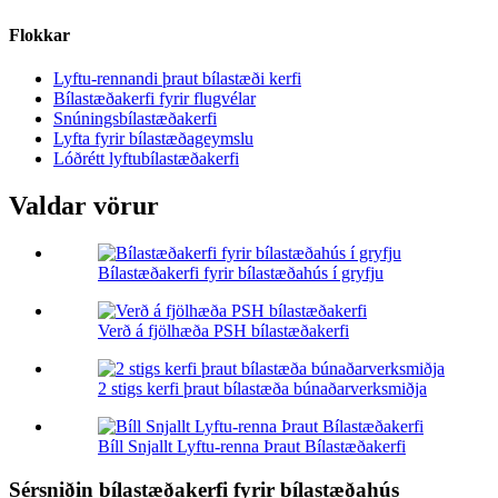
Flokkar
Lyftu-rennandi þraut bílastæði kerfi
Bílastæðakerfi fyrir flugvélar
Snúningsbílastæðakerfi
Lyfta fyrir bílastæðageymslu
Lóðrétt lyftubílastæðakerfi
Valdar vörur
Bílastæðakerfi fyrir bílastæðahús í gryfju
Verð á fjölhæða PSH bílastæðakerfi
2 stigs kerfi þraut bílastæða búnaðarverksmiðja
Bíll Snjallt Lyftu-renna Þraut Bílastæðakerfi
Sérsniðin bílastæðakerfi fyrir bílastæðahús