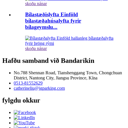
skoða nánar
Bílastæðislyfta Einföld
bílastæðahúsalyfta fyrir
bílageymslu...
skoða nánar
Hafðu samband við Bandaríkin
No.788 Shennan Road, Tianshenggang Town, Chongchuan
District, Nantong City, Jiangsu Province, Kína
0513-81552629
catherineliu@jgparking.com
fylgdu okkur