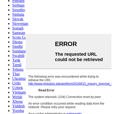
Punjabi
Serbian
Sesotho
Sinhala
Slovak
Slovenian
Somali
Samoan
Scots Gaelic
Shona
Sindhi
Sundanese
Swahili
Tajik
Tamil
Telugu
Thai
Ukrainian
Urdu
Uzbek
Vietnamese
Welsh
Xhosa
Yiddish
Yoruba