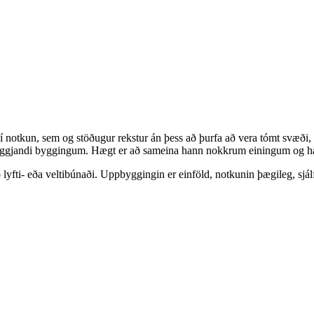
í notkun, sem og stöðugur rekstur án þess að þurfa að vera tómt svæði
rliggjandi byggingum. Hægt er að sameina hann nokkrum einingum og hann
yfti- eða veltibúnaði. Uppbyggingin er einföld, notkunin þægileg, sjálfv