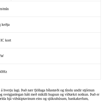
 m/mín
 keðja
IC kort
 kW
50Hz
á hverju lagi. Það nær fjöllaga bílastæði og tínslu undir stjórnun
 og sveigjanlegan hátt með mikilli hugsun og víðtækri notkun. Það er
nsælda hjá viðskiptavinum eins og sjúkrahúsum, bankakerfum,