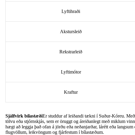
Lyftihraði
Akstursleið
Rekstrarleið
Lyftimótor
Kraftur
Sjálfvirk bílastæði
Er studdur af leiðandi tækni í Suður-Kóreu. Með lá
tölvu eða stjórnskjás, sem er öruggt og áreiðanlegt með miklum vinnu
hægt að leggja það ofan á jörðu eða neðanjarðar, lárétt eða langsu
flugvöllum, leikvöngum og fjárfestum í bílastæðum.