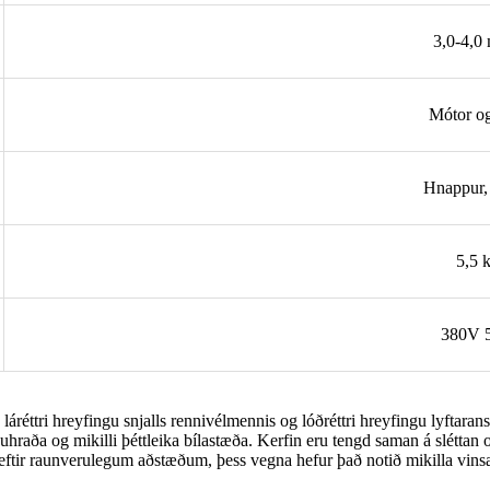
3,0-4,0
Mótor og
Hnappur, 
5,5
380V 
réttri hreyfingu snjalls rennivélmennis og lóðréttri hreyfingu lyftarans 
hraða og mikilli þéttleika bílastæða. Kerfin eru tengd saman á sléttan
m eftir raunverulegum aðstæðum, þess vegna hefur það notið mikilla vi