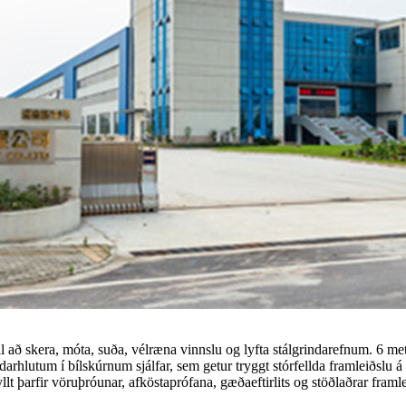
að skera, móta, suða, vélræna vinnslu og lyfta stálgrindarefnum. 6 metr
lutum í bílskúrnum sjálfar, sem getur tryggt stórfellda framleiðslu á v
 þarfir vöruþróunar, afköstaprófana, gæðaeftirlits og stöðlaðrar framle