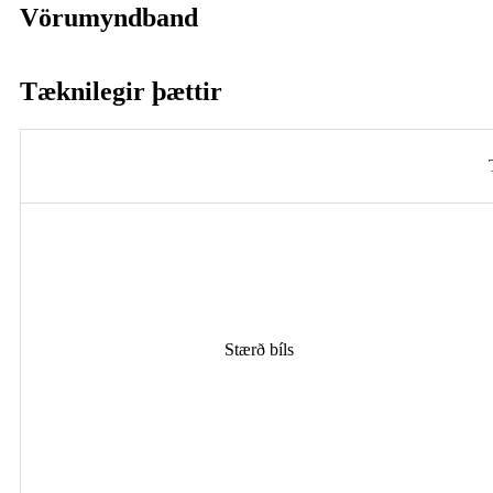
Vörumyndband
Tæknilegir þættir
Stærð bíls