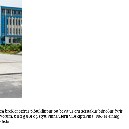
a breiðar stórar plötuklippur og beygjur eru sérstakur búnaður fyrir
örum, bætt gæði og stytt vinnsluferil viðskiptavina. Það er einnig
iðslu.