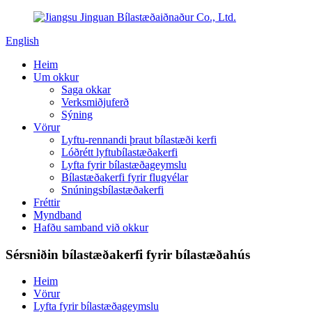
English
Heim
Um okkur
Saga okkar
Verksmiðjuferð
Sýning
Vörur
Lyftu-rennandi þraut bílastæði kerfi
Lóðrétt lyftubílastæðakerfi
Lyfta fyrir bílastæðageymslu
Bílastæðakerfi fyrir flugvélar
Snúningsbílastæðakerfi
Fréttir
Myndband
Hafðu samband við okkur
Sérsniðin bílastæðakerfi fyrir bílastæðahús
Heim
Vörur
Lyfta fyrir bílastæðageymslu