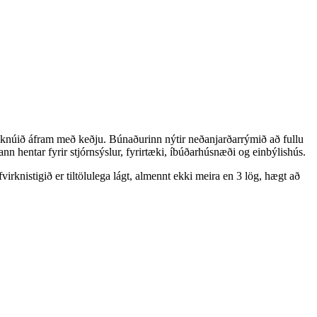
, knúið áfram með keðju. Búnaðurinn nýtir neðanjarðarrýmið að fullu
 hentar fyrir stjórnsýslur, fyrirtæki, íbúðarhúsnæði og einbýlishús.
irknistigið er tiltölulega lágt, almennt ekki meira en 3 lög, hægt að