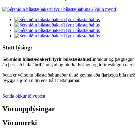
Stutt lýsing:
Sérsniðin bílastæðakerfi fyrir bílastæðahús
Einfaldur og þægilegur 
án þess að hafa áhrif á útsýni og hindra lýsingu og loftræstingu í næ
Þetta er vélrænn bílastæðabúnaður til að geyma eða fjarlægja bíla með l
byggja á jörðu niðri eða hálf neðanjarðar.
Senda okkur tölvupóst
Vöruupplýsingar
Vörumerki