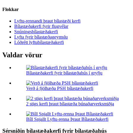
Flokkar
Lyftu-rennandi þraut bílastæði kerfi
Bílastæðakerfi fyrir flugvélar
Snúningsbílastæðakerfi
Lyfta fyrir bílastæðageymslu
Lóðrétt lyftubílastæðakerfi
Valdar vörur
Bílastæðakerfi fyrir bílastæðahús í gryfju
Verð á fjölhæða PSH bílastæðakerfi
2 stigs kerfi þraut bílastæða búnaðarverksmiðja
Bíll Snjallt Lyftu-renna Þraut Bílastæðakerfi
Sérsniðin bílastæðakerfi fyrir bílastæðahús