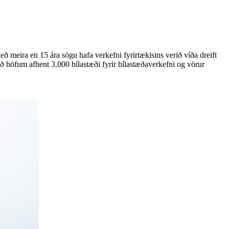
ð meira en 15 ára sögu hafa verkefni fyrirtækisins verið víða dreift
 höfum afhent 3.000 bílastæði fyrir bílastæðaverkefni og vörur