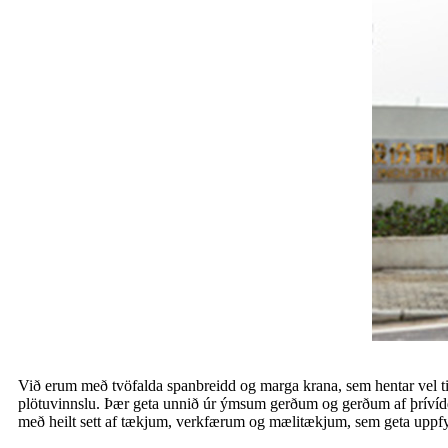
Við erum með tvöfalda spanbreidd og marga krana, sem hentar vel til 
plötuvinnslu. Þær geta unnið úr ýmsum gerðum og gerðum af þrívíddarh
með heilt sett af tækjum, verkfærum og mælitækjum, sem geta uppfyllt