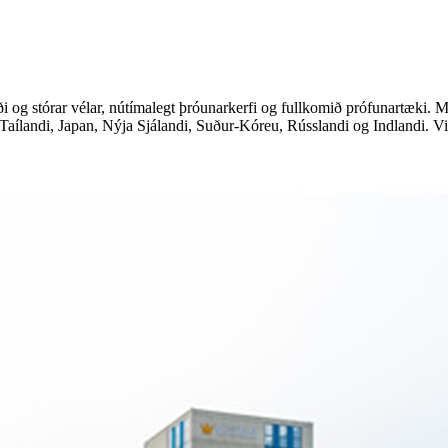
og stórar vélar, nútímalegt þróunarkerfi og fullkomið prófunartæki. Me
ílandi, Japan, Nýja Sjálandi, Suður-Kóreu, Rússlandi og Indlandi. Við