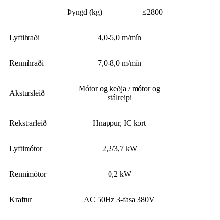
Þyngd (kg)
≤2800
Lyftihraði
4,0-5,0 m/mín
Rennihraði
7,0-8,0 m/mín
Mótor og keðja / mótor og
Akstursleið
stálreipi
Rekstrarleið
Hnappur, IC kort
Lyftimótor
2,2/3,7 kW
Rennimótor
0,2 kW
Kraftur
AC 50Hz 3-fasa 380V