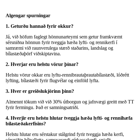
Algengar spurningar
1. Geturðu hannað fyrir okkur?
Já, við höfum faglegt hönnunarteymi sem getur framkvæmt
sérsniðna hönnun fyrir tveggja hæða lyfti- og rennikerfi í
samræmi við raunverulega stærð staðarins, landslag og
bílastæðaþörf viðskiptavina.
2. Hverjar eru helstu vörur þínar?
Helstu vörur okkar eru lyftu-rennibrautaþrautabílastæði, lóðrétt
lyfting, bílastæði fyrir flugvélar og einföld lyfta.
3. Hver er greiðslukjörinn þinn?
Almennt tökum við við 30% útborgun og jafnvægi greitt með TT
fyrir fermingu. Það er samningsatriði.
4. Hverjir eru helstu hlutar tveggja hæða lyfti- og rennihæfa
bílastæðakerfisins?
Helstu hlutar eru sérstakur stálgrind fyrir tveggja hæða kerfi,
sérsniðin bílpalletta, samsvarandi gírkassakerfi, snjallt