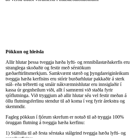
Pökkun og hleðsla
Allir hlutar þessa tveggja hæða lyfti- og rennibílastæðakerfis eru
stranglega skoðaðir og festir með sérstökum
gæðaeftirlitsmerkjum. Samkvæmt stærð og þyngdareiginleikum
tveggja hæða kerfisins eru stórir burðarhlutar pakkaðir á sterk
stál- eða trébretti og smáir nákvæmnishlutar eru innsiglaðir í
kassa úr gegnheilum viði, allt í samræmi við staðla fyrir
sjóflutninga. Við tryggjum að allir hlutar séu vel festir meðan á
öllu flutningsferlinu stendur til að koma í veg fyrir árekstra og
skemmdir.
Fagleg pökkun í fjórum skrefum er notuð til að tryggja 100%
öruggan flutning á tveggja hæða kerfinu:
1) Stálhilla til að festa sérstaka stálgrind tveggja hæða lyfti- og