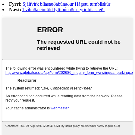
Fyrri:
Sjálfvirk bílastæðabúnaður Hágetu turnbílskúr
Næst:
Tvíhliða einföld lyftibúnaður fyrir bílastæði