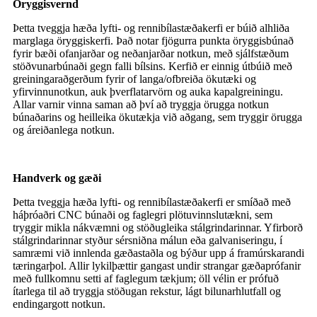
Öryggisvernd
Þetta tveggja hæða lyfti- og rennibílastæðakerfi er búið alhliða
marglaga öryggiskerfi. Það notar fjögurra punkta öryggisbúnað
fyrir bæði ofanjarðar og neðanjarðar notkun, með sjálfstæðum
stöðvunarbúnaði gegn falli bílsins. Kerfið er einnig útbúið með
greiningaraðgerðum fyrir of langa/ofbreiða ökutæki og
yfirvinnunotkun, auk þverflatarvörn og auka kapalgreiningu.
Allar varnir vinna saman að því að tryggja örugga notkun
búnaðarins og heilleika ökutækja við aðgang, sem tryggir örugga
og áreiðanlega notkun.
Handverk og gæði
Þetta tveggja hæða lyfti- og rennibílastæðakerfi er smíðað með
háþróaðri CNC búnaði og faglegri plötuvinnslutækni, sem
tryggir mikla nákvæmni og stöðugleika stálgrindarinnar. Yfirborð
stálgrindarinnar styður sérsniðna málun eða galvaniseringu, í
samræmi við innlenda gæðastaðla og býður upp á framúrskarandi
tæringarþol. Allir lykilþættir gangast undir strangar gæðaprófanir
með fullkomnu setti af faglegum tækjum; öll vélin er prófuð
ítarlega til að tryggja stöðugan rekstur, lágt bilunarhlutfall og
endingargott notkun.