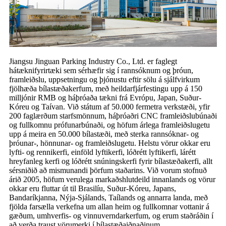
Jiangsu Jinguan Parking Industry Co., Ltd. er faglegt
hátæknifyrirtæki sem sérhæfir sig í rannsóknum og þróun,
framleiðslu, uppsetningu og þjónustu eftir sölu á sjálfvirkum
fjölhæða bílastæðakerfum, með heildarfjárfestingu upp á 150
milljónir RMB og háþróaða tækni frá Evrópu, Japan, Suður-
Kóreu og Taívan. Við státum af 50.000 fermetra verkstæði, yfir
200 faglærðum starfsmönnum, háþróaðri CNC framleiðslubúnaði
og fullkomnu prófunarbúnaði, og höfum árlega framleiðslugetu
upp á meira en 50.000 bílastæði, með sterka rannsóknar- og
þróunar-, hönnunar- og framleiðslugetu. Helstu vörur okkar eru
lyfti- og rennikerfi, einföld lyftikerfi, lóðrétt lyftikerfi, lárétt
hreyfanleg kerfi og lóðrétt snúningskerfi fyrir bílastæðakerfi, allt
sérsniðið að mismunandi þörfum staðarins. Við vorum stofnuð
árið 2005, höfum verulega markaðshlutdeild innanlands og vörur
okkar eru fluttar út til Brasilíu, Suður-Kóreu, Japans,
Bandaríkjanna, Nýja-Sjálands, Taílands og annarra landa, með
fjölda farsælla verkefna um allan heim og fullkomnar vottanir á
gæðum, umhverfis- og vinnuverndarkerfum, og erum staðráðin í
að verða traust vörumerki í bílastæðaiðnaðinum.