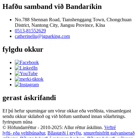
Hafðu samband við Bandaríkin
No.788 Shennan Road, Tianshenggang Town, Chongchuan
District, Nantong City, Jiangsu Province, Kína
0513-81552629
catherineliu@jgparking.com
fylgdu okkur
gerast áskrifandi
Ef þú hefur spurningar um vörur okkar eða verðlista, vinsamlegast
sendu okkur skilaboð og við höfum samband innan sólarhrings.
fyrirspurn núna
© Höfundarréttur - 2010-2025: Allur réttur áskilinn.
Veftré
lyfti- eða veltibúnaður
,
Bílastæði í gryfju
,
smurefnisfrítt galvaniserað