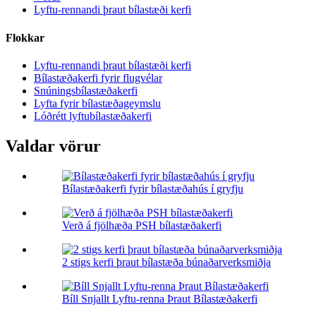
Lyftu-rennandi þraut bílastæði kerfi
Flokkar
Lyftu-rennandi þraut bílastæði kerfi
Bílastæðakerfi fyrir flugvélar
Snúningsbílastæðakerfi
Lyfta fyrir bílastæðageymslu
Lóðrétt lyftubílastæðakerfi
Valdar vörur
Bílastæðakerfi fyrir bílastæðahús í gryfju
Verð á fjölhæða PSH bílastæðakerfi
2 stigs kerfi þraut bílastæða búnaðarverksmiðja
Bíll Snjallt Lyftu-renna Þraut Bílastæðakerfi