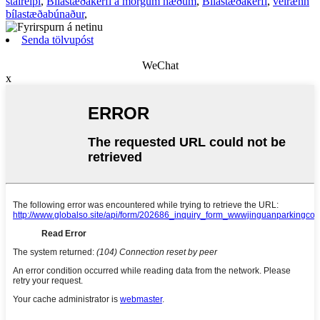
stálreipi
,
Bílastæðakerfi á mörgum hæðum
,
Bílastæðakerfi
,
vélrænn
bílastæðabúnaður
,
Senda tölvupóst
WeChat
x