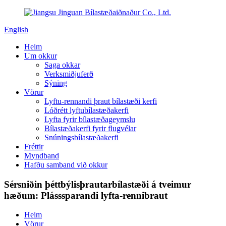
English
Heim
Um okkur
Saga okkar
Verksmiðjuferð
Sýning
Vörur
Lyftu-rennandi þraut bílastæði kerfi
Lóðrétt lyftubílastæðakerfi
Lyfta fyrir bílastæðageymslu
Bílastæðakerfi fyrir flugvélar
Snúningsbílastæðakerfi
Fréttir
Myndband
Hafðu samband við okkur
Sérsniðin þéttbýlisþrautarbílastæði á tveimur
hæðum: Plásssparandi lyfta-rennibraut
Heim
Vörur