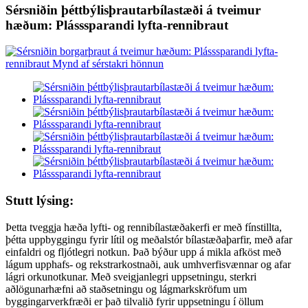
Sérsniðin þéttbýlisþrautarbílastæði á tveimur
hæðum: Plásssparandi lyfta-rennibraut
Stutt lýsing:
Þetta tveggja hæða lyfti- og rennibílastæðakerfi er með fínstillta,
þétta uppbyggingu fyrir lítil og meðalstór bílastæðaþarfir, með afar
einfaldri og fljótlegri notkun. Það býður upp á mikla afköst með
lágum upphafs- og rekstrarkostnaði, auk umhverfisvænnar og afar
lágri orkunotkunar. Með sveigjanlegri uppsetningu, sterkri
aðlögunarhæfni að staðsetningu og lágmarkskröfum um
byggingarverkfræði er það tilvalið fyrir uppsetningu í öllum