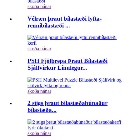
skoða nánar
Vélræn þraut bílastæði lyfta-
rennibílastæði ...
skoða nánar
PSH Fjölþrepa Þraut Bílastæði
Sjálfvirkur Línulegur...
skoða nánar
2 stigs þraut bílastæðabúnaður
bílastæða...
skoða nánar