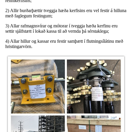
rennikerfisins;
2) Allir burðarþættir tveggja hæða kerfisins eru vel festir á hilluna
með faglegum festingum;
3) Allar rafmagnsvírar og mótorar í tveggja hæða kerfinu eru
settir sjálfstætt í lokað kassa til að vernda þá sérstaklega;
4) Allar hillur og kassar eru festir samþætt í flutningsílátinu með
hristingarvörn.