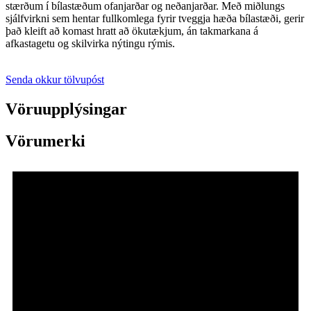
stærðum í bílastæðum ofanjarðar og neðanjarðar. Með miðlungs
sjálfvirkni sem hentar fullkomlega fyrir tveggja hæða bílastæði, gerir
það kleift að komast hratt að ökutækjum, án takmarkana á
afkastagetu og skilvirka nýtingu rýmis.
Senda okkur tölvupóst
Vöruupplýsingar
Vörumerki