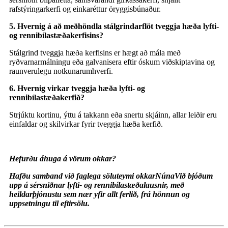
rafstýringarkerfi og einkaréttur öryggisbúnaður.
5. Hvernig á að meðhöndla stálgrindarflöt tveggja hæða lyfti-
og rennibílastæðakerfisins?
Stálgrind tveggja hæða kerfisins er hægt að mála með
ryðvarnarmálningu eða galvanisera eftir óskum viðskiptavina og
raunverulegu notkunarumhverfi.
6. Hvernig virkar tveggja hæða lyfti- og
rennibílastæðakerfið?
Strjúktu kortinu, ýttu á takkann eða snertu skjáinn, allar leiðir eru
einfaldar og skilvirkar fyrir tveggja hæða kerfið.
Hefurðu áhuga á vörum okkar?
Hafðu samband við faglega söluteymi okkar
Núna
Við bjóðum
upp á sérsniðnar lyfti- og rennibílastæðalausnir, með
heildarþjónustu sem nær yfir allt ferlið, frá hönnun og
uppsetningu til eftirsölu.