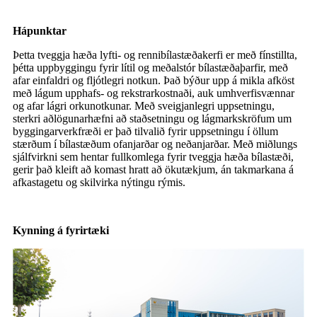
Hápunktar
Þetta tveggja hæða lyfti- og rennibílastæðakerfi er með fínstillta,
þétta uppbyggingu fyrir lítil og meðalstór bílastæðaþarfir, með
afar einfaldri og fljótlegri notkun. Það býður upp á mikla afköst
með lágum upphafs- og rekstrarkostnaði, auk umhverfisvænnar
og afar lágri orkunotkunar. Með sveigjanlegri uppsetningu,
sterkri aðlögunarhæfni að staðsetningu og lágmarkskröfum um
byggingarverkfræði er það tilvalið fyrir uppsetningu í öllum
stærðum í bílastæðum ofanjarðar og neðanjarðar. Með miðlungs
sjálfvirkni sem hentar fullkomlega fyrir tveggja hæða bílastæði,
gerir það kleift að komast hratt að ökutækjum, án takmarkana á
afkastagetu og skilvirka nýtingu rýmis.
Kynning á fyrirtæki