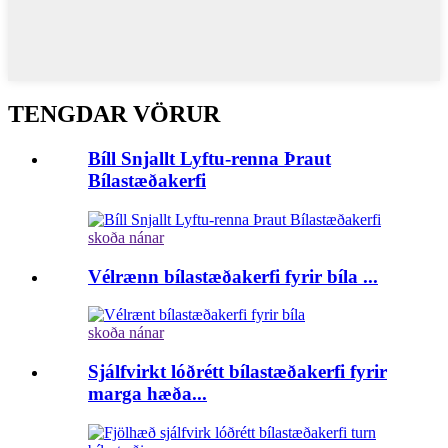
TENGDAR VÖRUR
Bíll Snjallt Lyftu-renna Þraut
Bílastæðakerfi
skoða nánar
Vélrænn bílastæðakerfi fyrir bíla ...
skoða nánar
Sjálfvirkt lóðrétt bílastæðakerfi fyrir
marga hæða...