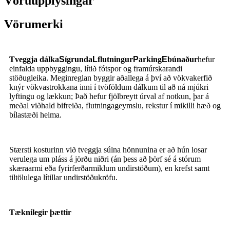
Vöruupplýsingar
Vörumerki
Tveggja dálka
S
ígrunda
L
flutningur
P
arking
E
búnaður
hefur
einfalda uppbyggingu, lítið fótspor og framúrskarandi
stöðugleika. Meginreglan byggir aðallega á því að vökvakerfið
knýr vökvastrokkana inni í tvöföldum dálkum til að ná mjúkri
lyftingu og lækkun; Það hefur fjölbreytt úrval af notkun, þar á
meðal viðhald bifreiða, flutningageymslu, rekstur í mikilli hæð og
bílastæði heima.
Stærsti kosturinn við tveggja súlna hönnunina er að hún losar
verulega um pláss á jörðu niðri (án þess að þörf sé á stórum
skæraarmi eða fyrirferðarmiklum undirstöðum), en krefst samt
tiltölulega lítillar undirstöðukröfu.
Tæknilegir þættir