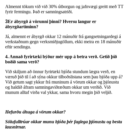
Almennt tökum við við 30% útborgun og jafnvægi greitt með TT
fyrir fermingu. Það er samningsatriði.
3
Er ábyrgð á vörunni þinni? Hversu langur er
ábyrgðartíminn?
Já, almennt er ábyrgð okkar 12 mánuðir frá gangsetningardegi á
verkstaðnum gegn verksmiðjugöllum, ekki meira en 18 mánuðir
eftir sendingu.
4. Annað fyrirtæki býður mér upp á betra verð. Getið þið
boðið sama verð?
Við skiljum að önnur fyrirtæki bjóða stundum lægra verð, en
væruð þið til í að sýna okkur tilboðslistana sem þau bjóða upp á?
Við getum sagt ykkur frá muninum á vörum okkar og þjónustu
og haldið áfram samningaviðræðum okkar um verðið. Við
munum alltaf virða val ykkar, sama hvoru megin þið veljið.
Hefurðu áhuga á vörum okkar?
Sölufulltrúar okkar munu bjóða þér faglega þjónustu og bestu
lausnirnar.