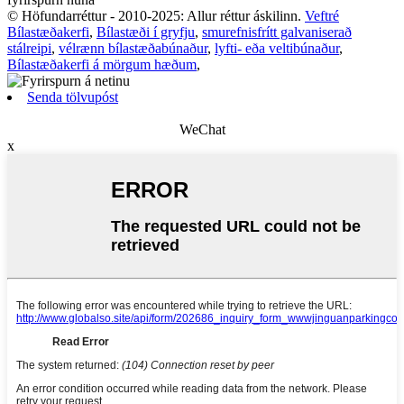
© Höfundarréttur - 2010-2025: Allur réttur áskilinn.
Veftré
Bílastæðakerfi
,
Bílastæði í gryfju
,
smurefnisfrítt galvaniserað
stálreipi
,
vélrænn bílastæðabúnaður
,
lyfti- eða veltibúnaður
,
Bílastæðakerfi á mörgum hæðum
,
Senda tölvupóst
WeChat
x