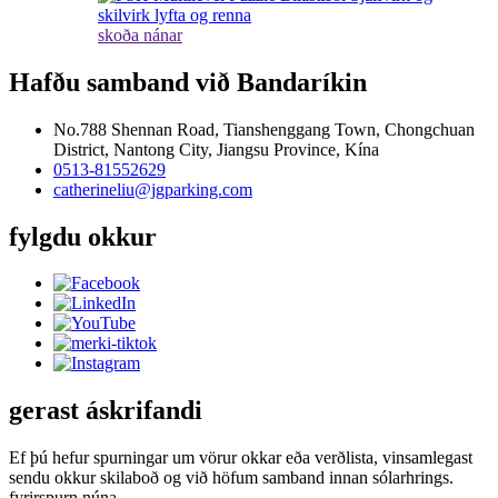
skoða nánar
Hafðu samband við Bandaríkin
No.788 Shennan Road, Tianshenggang Town, Chongchuan
District, Nantong City, Jiangsu Province, Kína
0513-81552629
catherineliu@jgparking.com
fylgdu okkur
gerast áskrifandi
Ef þú hefur spurningar um vörur okkar eða verðlista, vinsamlegast
sendu okkur skilaboð og við höfum samband innan sólarhrings.
fyrirspurn núna