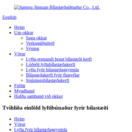
English
Heim
Um okkur
Saga okkar
Verksmiðjuferð
Sýning
Vörur
Lyftu-rennandi þraut bílastæði kerfi
Lóðrétt lyftubílastæðakerfi
Lyfta fyrir bílastæðageymslu
Bílastæðakerfi fyrir flugvélar
Snúningsbílastæðakerfi
Fréttir
Myndband
Hafðu samband við okkur
Tvíhliða einföld lyftibúnaður fyrir bílastæði
Heim
Vörur
Lyfta fyrir bílastæðageymslu