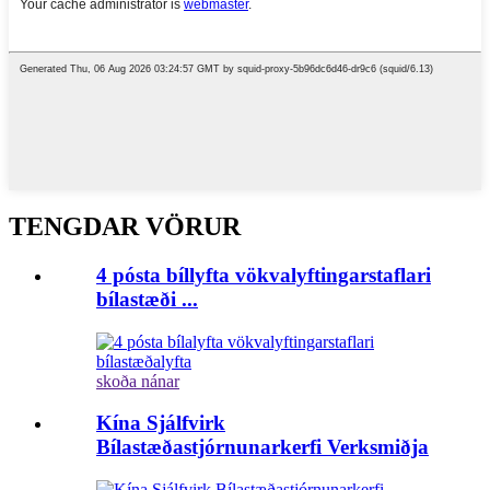
TENGDAR VÖRUR
4 pósta bíllyfta vökvalyftingarstaflari
bílastæði ...
skoða nánar
Kína Sjálfvirk
Bílastæðastjórnunarkerfi Verksmiðja