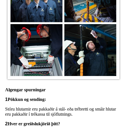
Algengar spurningar
1
Pökkun og sending:
Stóru hlutarnir eru pakkaðir á stál- eða trébretti og smáir hlutar
eru pakkaðir í trékassa til sjóflutnings.
2
Hver er greiðslukjörið þitt?