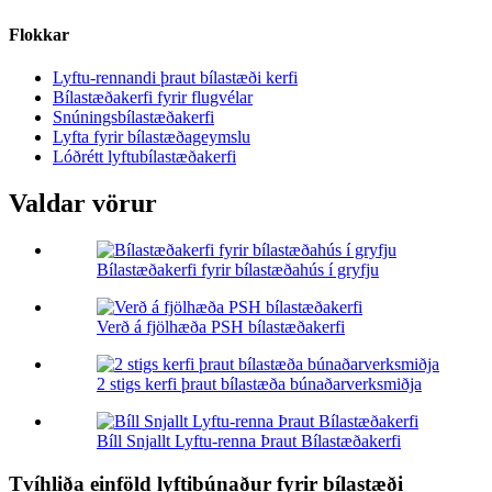
Flokkar
Lyftu-rennandi þraut bílastæði kerfi
Bílastæðakerfi fyrir flugvélar
Snúningsbílastæðakerfi
Lyfta fyrir bílastæðageymslu
Lóðrétt lyftubílastæðakerfi
Valdar vörur
Bílastæðakerfi fyrir bílastæðahús í gryfju
Verð á fjölhæða PSH bílastæðakerfi
2 stigs kerfi þraut bílastæða búnaðarverksmiðja
Bíll Snjallt Lyftu-renna Þraut Bílastæðakerfi
Tvíhliða einföld lyftibúnaður fyrir bílastæði