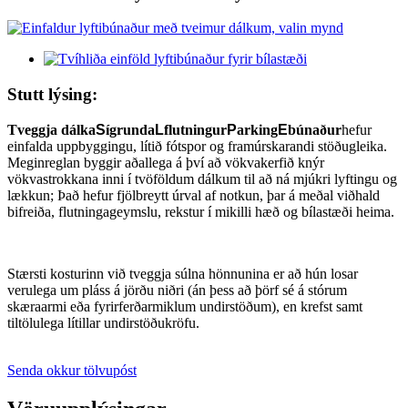
Stutt lýsing:
Tveggja dálka
S
ígrunda
L
flutningur
P
arking
E
búnaður
hefur
einfalda uppbyggingu, lítið fótspor og framúrskarandi stöðugleika.
Meginreglan byggir aðallega á því að vökvakerfið knýr
vökvastrokkana inni í tvöföldum dálkum til að ná mjúkri lyftingu og
lækkun; Það hefur fjölbreytt úrval af notkun, þar á meðal viðhald
bifreiða, flutningageymslu, rekstur í mikilli hæð og bílastæði heima.
Stærsti kosturinn við tveggja súlna hönnunina er að hún losar
verulega um pláss á jörðu niðri (án þess að þörf sé á stórum
skæraarmi eða fyrirferðarmiklum undirstöðum), en krefst samt
tiltölulega lítillar undirstöðukröfu.
Senda okkur tölvupóst