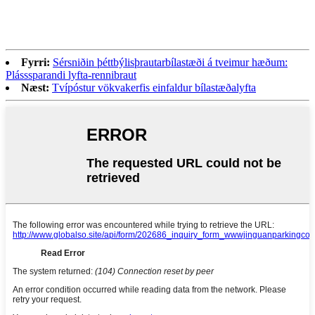
Fyrri:
Sérsniðin þéttbýlisþrautarbílastæði á tveimur hæðum:
Plásssparandi lyfta-rennibraut
Næst:
Tvípóstur vökvakerfis einfaldur bílastæðalyfta