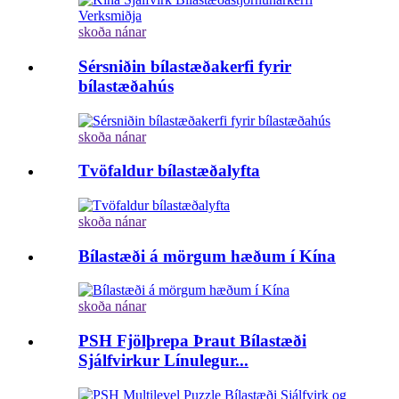
skoða nánar
Sérsniðin bílastæðakerfi fyrir
bílastæðahús
skoða nánar
Tvöfaldur bílastæðalyfta
skoða nánar
Bílastæði á mörgum hæðum í Kína
skoða nánar
PSH Fjölþrepa Þraut Bílastæði
Sjálfvirkur Línulegur...