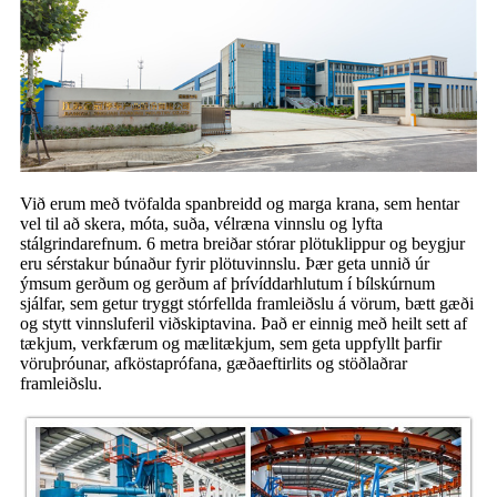
Við erum með tvöfalda spanbreidd og marga krana, sem hentar
vel til að skera, móta, suða, vélræna vinnslu og lyfta
stálgrindarefnum. 6 metra breiðar stórar plötuklippur og beygjur
eru sérstakur búnaður fyrir plötuvinnslu. Þær geta unnið úr
ýmsum gerðum og gerðum af þrívíddarhlutum í bílskúrnum
sjálfar, sem getur tryggt stórfellda framleiðslu á vörum, bætt gæði
og stytt vinnsluferil viðskiptavina. Það er einnig með heilt sett af
tækjum, verkfærum og mælitækjum, sem geta uppfyllt þarfir
vöruþróunar, afköstaprófana, gæðaeftirlits og stöðlaðrar
framleiðslu.