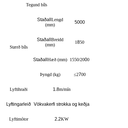
Tegund bíls
Staðall
Lengd
5000
(mm)
Staðall
Breidd
1
8
50
(mm)
Stærð bíls
Staðall
Hæð (mm)
1550/20
0
0
Þyngd (kg)
≤2
7
00
Lyftihraði
1.8
m/mín
Lyftingarleið
Vökvakerfi strokka og keðja
Lyftimótor
2.2
KW