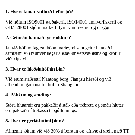
1. Hvers konar vottorð hefur þú?
Við höfum ISO9001 gæðakerfi, ISO14001 umhverfiskerfi og
GB/T28001 stjórnunarkerfi fyrir vinnuvernd og öryggi.
2. Geturðu hannað fyrir okkur?
Já, við höfum faglegt hönnunarteymi sem getur hannað í
samræmi við raunverulegar aðstæður vefsvæðisins og kröfur
viðskiptavina.
3. Hvar er hleðsluhöfnin þín?
Við erum staðsett í Nantong borg, Jiangsu héraði og við
afhendum gámana frá höfn í Shanghai.
4. Pökkun og sending:
Stóru hlutarnir eru pakkaðir á stál- eða trébretti og smáir hlutar
eru pakkaðir í trékassa til sjóflutnings.
5. Hver er greiðslutími þinn?
Almennt tökum við við 30% útborgun og jafnvægi greitt með TT