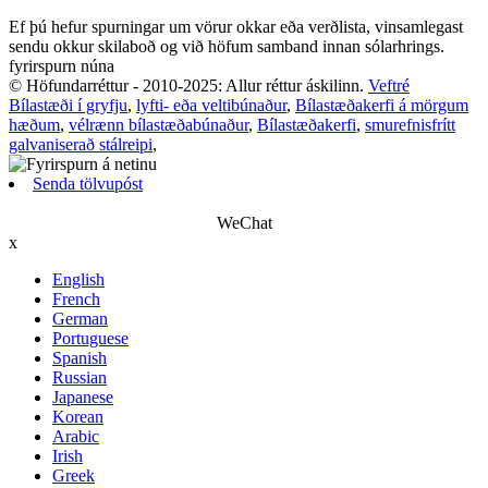
Ef þú hefur spurningar um vörur okkar eða verðlista, vinsamlegast
sendu okkur skilaboð og við höfum samband innan sólarhrings.
fyrirspurn núna
© Höfundarréttur - 2010-2025: Allur réttur áskilinn.
Veftré
Bílastæði í gryfju
,
lyfti- eða veltibúnaður
,
Bílastæðakerfi á mörgum
hæðum
,
vélrænn bílastæðabúnaður
,
Bílastæðakerfi
,
smurefnisfrítt
galvaniserað stálreipi
,
Senda tölvupóst
WeChat
x
English
French
German
Portuguese
Spanish
Russian
Japanese
Korean
Arabic
Irish
Greek