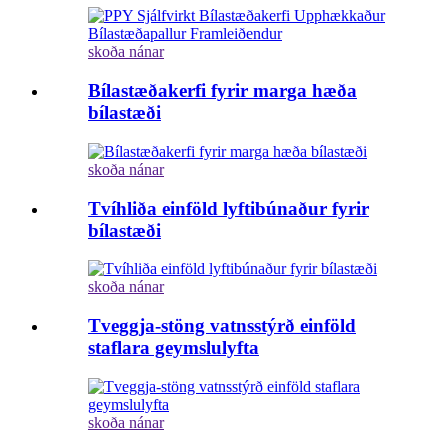
skoða nánar
Bílastæðakerfi fyrir marga hæða
bílastæði
skoða nánar
Tvíhliða einföld lyftibúnaður fyrir
bílastæði
skoða nánar
Tveggja-stöng vatnsstýrð einföld
staflara geymslulyfta
skoða nánar