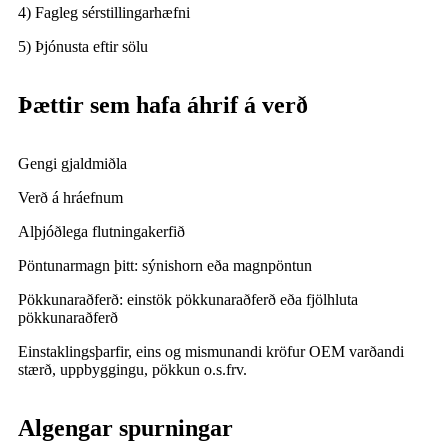
4) Fagleg sérstillingarhæfni
5) Þjónusta eftir sölu
Þættir sem hafa áhrif á verð
Gengi gjaldmiðla
Verð á hráefnum
Alþjóðlega flutningakerfið
Pöntunarmagn þitt: sýnishorn eða magnpöntun
Pökkunaraðferð: einstök pökkunaraðferð eða fjölhluta
pökkunaraðferð
Einstaklingsþarfir, eins og mismunandi kröfur OEM varðandi
stærð, uppbyggingu, pökkun o.s.frv.
Algengar spurningar