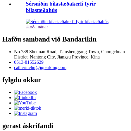
Sérsniðin bílastæðakerfi fyrir
bílastæðahús
skoða nánar
Hafðu samband við Bandaríkin
No.788 Shennan Road, Tianshenggang Town, Chongchuan
District, Nantong City, Jiangsu Province, Kína
0513-81552629
catherineliu@jgparking.com
fylgdu okkur
gerast áskrifandi