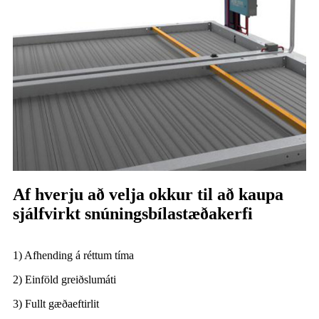
Af hverju að velja okkur til að kaupa
sjálfvirkt snúningsbílastæðakerfi
1) Afhending á réttum tíma
2) Einföld greiðslumáti
3) Fullt gæðaeftirlit