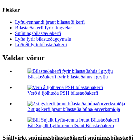
Flokkar
Lyftu-rennandi þraut bílastæði kerfi
Bílastæðakerfi fyrir flugvélar
Snúningsbílastæðakerfi
Lyfta fyrir bílastæðageymslu
Lóðrétt lyftubílastæðakerfi
Valdar vörur
Bílastæðakerfi fyrir bílastæðahús í gryfju
Verð á fjölhæða PSH bílastæðakerfi
2 stigs kerfi þraut bílastæða búnaðarverksmiðja
Bíll Snjallt Lyftu-renna Þraut Bílastæðakerfi
Sjálfvirkt snúningsbílastæðikerfi snúningsbílastæði