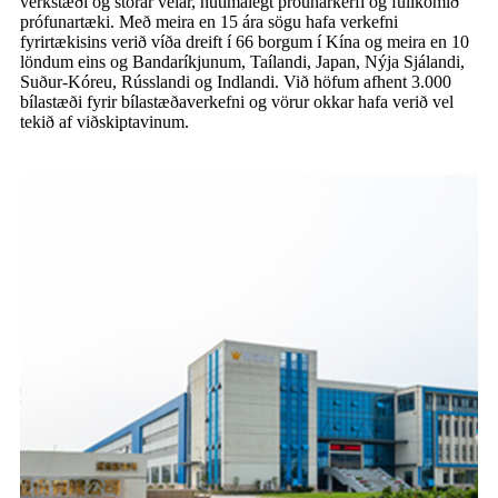
verkstæði og stórar vélar, nútímalegt þróunarkerfi og fullkomið
prófunartæki. Með meira en 15 ára sögu hafa verkefni
fyrirtækisins verið víða dreift í 66 borgum í Kína og meira en 10
löndum eins og Bandaríkjunum, Taílandi, Japan, Nýja Sjálandi,
Suður-Kóreu, Rússlandi og Indlandi. Við höfum afhent 3.000
bílastæði fyrir bílastæðaverkefni og vörur okkar hafa verið vel
tekið af viðskiptavinum.