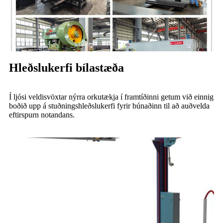
Hleðslukerfi bílastæða
Í ljósi veldisvöxtar nýrra orkutækja í framtíðinni getum við einnig
boðið upp á stuðningshleðslukerfi fyrir búnaðinn til að auðvelda
eftirspurn notandans.