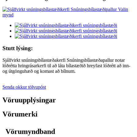
Stutt lýsing:
Sjálfvirkt snúningsbílastæðakerfi Snúningsbílastæðapallur notar
lóðrétta hringrásarkerfi til að láta bílastæðið hreyfast lóðrétt að inn-
og útgönguhæð og komast að bílnum.
Senda okkur tölvupóst
Vöruupplýsingar
Vörumerki
Vörumyndband