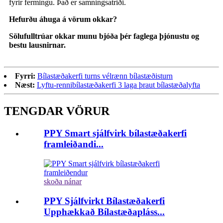
fyrir fermingu. Það er samningsatriði.
Hefurðu áhuga á vörum okkar?
Sölufulltrúar okkar munu bjóða þér faglega þjónustu og
bestu lausnirnar.
Fyrri:
Bílastæðakerfi turns vélrænn bílastæðisturn
Næst:
Lyftu-rennibílastæðakerfi 3 laga þraut bílastæðalyfta
TENGDAR VÖRUR
PPY Smart sjálfvirk bílastæðakerfi
framleiðandi...
skoða nánar
PPY Sjálfvirkt Bílastæðakerfi
Upphækkað Bílastæðapláss...