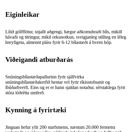
Eiginleikar
Lítið gólfflötur, snjallt aðgengi, hægur aðkomuhraði bíls, mikill
hávaði og titringur, mikil orkunotkun, sveigjanleg stilling en léleg
hreyfigeta, almennt pláss fyrir 6-12 bílastæði á hvern hóp.
Viðeigandi atburðarás
Snúningsbílastæðapallurinn fyrir sjálfvirka
snúningsbílastæðakerfið hentar vel fyrir ríkisstofnanir og
íbúðarhverfi. Eins og er er hann sjaldan notaður, sérstaklega fyrir
stóra lóðrétta umferð.
Kynning á fyrirtæki
Jinguan hefur yfir 200 starfsmenn, næstum 20.000 fermetra