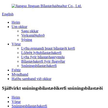
English
Heim
Um okkur
Saga okkar
Verksmiðjuferð
Sýning
Vörur
Lyftu-rennandi þraut bílastæði kerfi
Lóðrétt lyftubílastæðakerfi
Lyfta fyrir bílastæðageymslu
Bílastæðakerfi fyrir flugvélar
Snúningsbílastæðakerfi
Fréttir
Myndband
Hafðu samband við okkur
Sjálfvirkt snúningsbílastæðikerfi snúningsbílastæði
Heim
Vörur
Snúningsbílastæðakerfi