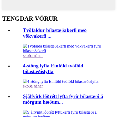
TENGDAR VÖRUR
Tvöfaldur bílastæðakerfi með
vökvakerfi ...
skoða nánar
4-stöng lyfta Einföld tvöföld
bílastæðislyfta
skoða nánar
Sjálfvirk lóðrétt lyfta fyrir bílastæði á
mörgum hæðum...