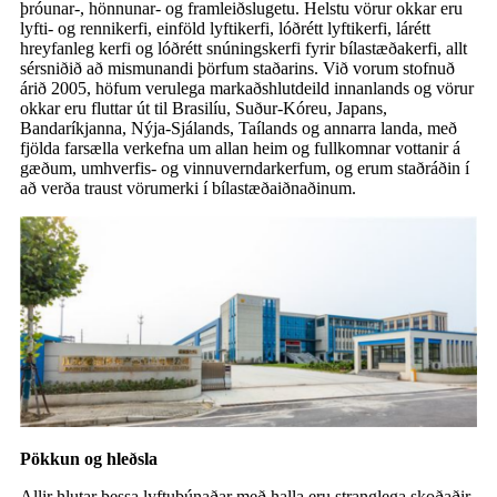
þróunar-, hönnunar- og framleiðslugetu. Helstu vörur okkar eru
lyfti- og rennikerfi, einföld lyftikerfi, lóðrétt lyftikerfi, lárétt
hreyfanleg kerfi og lóðrétt snúningskerfi fyrir bílastæðakerfi, allt
sérsniðið að mismunandi þörfum staðarins. Við vorum stofnuð
árið 2005, höfum verulega markaðshlutdeild innanlands og vörur
okkar eru fluttar út til Brasilíu, Suður-Kóreu, Japans,
Bandaríkjanna, Nýja-Sjálands, Taílands og annarra landa, með
fjölda farsælla verkefna um allan heim og fullkomnar vottanir á
gæðum, umhverfis- og vinnuverndarkerfum, og erum staðráðin í
að verða traust vörumerki í bílastæðaiðnaðinum.
Pökkun og hleðsla
Allir hlutar þessa lyftubúnaðar með halla eru stranglega skoðaðir