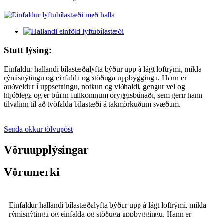
Stutt lýsing:
Einfaldur hallandi bílastæðalyfta býður upp á lágt loftrými, mikla
rýmisnýtingu og einfalda og stöðuga uppbyggingu. Hann er
auðveldur í uppsetningu, notkun og viðhaldi, gengur vel og
hljóðlega og er búinn fullkomnum öryggisbúnaði, sem gerir hann
tilvalinn til að tvöfalda bílastæði á takmörkuðum svæðum.
Senda okkur tölvupóst
Vöruupplýsingar
Vörumerki
Einfaldur hallandi bílastæðalyfta býður upp á lágt loftrými, mikla
rýmisnýtingu og einfalda og stöðuga uppbyggingu. Hann er