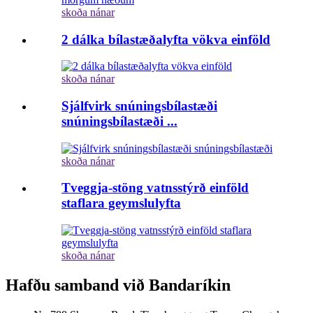
skoða nánar
2 dálka bílastæðalyfta vökva einföld
skoða nánar
Sjálfvirk snúningsbílastæði
snúningsbílastæði ...
skoða nánar
Tveggja-stöng vatnsstýrð einföld
staflara geymslulyfta
skoða nánar
Hafðu samband við Bandaríkin