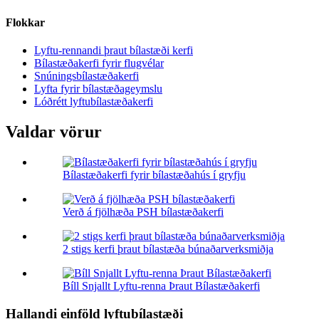
Flokkar
Lyftu-rennandi þraut bílastæði kerfi
Bílastæðakerfi fyrir flugvélar
Snúningsbílastæðakerfi
Lyfta fyrir bílastæðageymslu
Lóðrétt lyftubílastæðakerfi
Valdar vörur
Bílastæðakerfi fyrir bílastæðahús í gryfju
Verð á fjölhæða PSH bílastæðakerfi
2 stigs kerfi þraut bílastæða búnaðarverksmiðja
Bíll Snjallt Lyftu-renna Þraut Bílastæðakerfi
Hallandi einföld lyftubílastæði