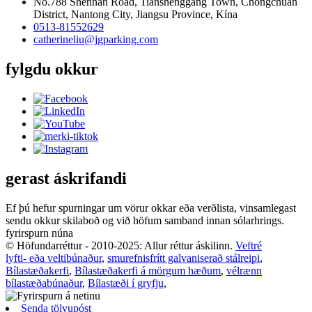
No.788 Shennan Road, Tianshenggang Town, Chongchuan
District, Nantong City, Jiangsu Province, Kína
0513-81552629
catherineliu@jgparking.com
fylgdu okkur
gerast áskrifandi
Ef þú hefur spurningar um vörur okkar eða verðlista, vinsamlegast
sendu okkur skilaboð og við höfum samband innan sólarhrings.
fyrirspurn núna
© Höfundarréttur - 2010-2025: Allur réttur áskilinn.
Veftré
lyfti- eða veltibúnaður
,
smurefnisfrítt galvaniserað stálreipi
,
Bílastæðakerfi
,
Bílastæðakerfi á mörgum hæðum
,
vélrænn
bílastæðabúnaður
,
Bílastæði í gryfju
,
Senda tölvupóst