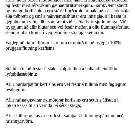
og festir með sérstökum gæðaeftirlitsmerkjum. Samkvæmt stærð
og þyngd kerfisíhluta eru stórir burðarhlutar pakkaðir á sterk stál-
eða trébretti og smáir nákvæmnishlutar eru innsiglaðir í kassa úr
gegnheilum viði, allt í samræmi við staðla fyrir sjóflutninga. Við
tryggjum að allir hlutar séu vel festir meðan á öllu flutningsferlinu
stendur til að koma í veg fyrir árekstra og skemmdir.
Fagleg pökkun í fjórum skrefum er notuð til að tryggja 100%
öruggan flutning kerfisins:
Stálhilla til að festa sérstaka stálgrindina á hallandi einföldu
lyftubílastæðinu;
Allir burðarþættir kerfisins eru vel festir á hilluna með faglegum
festingum;
Allir rafmagnsvírar og mótorar kerfisins eru settir sjálfstætt í
lokað kassa til að vernda þá sérstaklega;
Allar hillur og kassar eru festir samþætt í flutningsgáminn með
hristingarvörn.