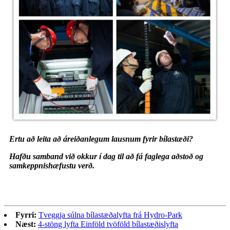
Ertu að leita að áreiðanlegum lausnum fyrir bílastæði?
Hafðu samband við okkur í dag til að fá faglega aðstoð og
samkeppnishæfustu verð.
Fyrri:
Tveggja súlna bílastæðalyfta frá Hydro-Park
Næst:
4-stöng lyfta Einföld tvöföld bílastæðislyfta