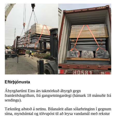
Eftirþjónusta
Ábyrgðartími Eins árs takmörkuð ábyrgð gegn
framleiðslugöllum, frá gangsetningardegi (hámark 18 mánuðir frá
sendingu).
Tæknileg aðstoð á netinu. Bilanaleit allan sólarhringinn í gegnum
síma, myndsímtal og tölvupóst til að leysa vandamál með rekstur