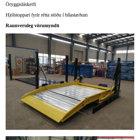
Öryggisláskerfi
Hjólstoppari fyrir rétta stöðu í bílastæðum
Raunveruleg vörumynd
s