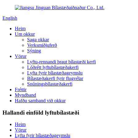
English
Heim
Um okkur
Saga okkar
Verksmiðjuferð
Sýning
Vörur
Lyftu-rennandi þraut bílastæði kerfi
Lóðrétt lyftubílastæðakerfi
Lyfta fyrir bílastæðageymslu
Bílastæðakerfi fyrir flugvélar
Snúningsbílastæðakerfi
Fréttir
Myndband
Hafðu samband við okkur
Hallandi einföld lyftubílastæði
Heim
Vörur
Lyfta fyrir bílastæðageymslu