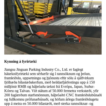
Kynning á fyrirtæki
Jiangsu Jinguan Parking Industry Co., Ltd. er faglegt
hátæknifyrirtæki sem sérhæfir sig í rannsóknum og þróun,
framleiðslu, uppsetningu og þjónustu eftir sölu á sjálfvirkum
fjölhæða bílastæðakerfum, með heildarfjárfestingu upp á 150
milljónir RMB og háþróaða tækni frá Evrópu, Japan, Suður-
Kóreu og Taívan. Við státum af 50.000 fermetra verkstæði, yfir
200 faglærðum starfsmönnum, háþróaðri CNC framleiðslubúnaði
og fullkomnu prófunarbúnaði, og höfum árlega framleiðslugetu
upp á meira en 50.000 bílastæði, með sterka rannsóknar- og