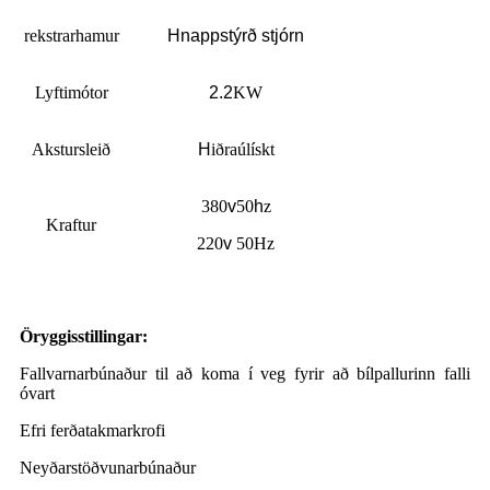
rekstrarhamur
Hnappstýrð stjórn
Lyftimótor
2.2
KW
Akstursleið
H
iðraúlískt
380
v
50
h
z
Kraftur
220
v
50Hz
Öryggisstillingar:
Fallvarnarbúnaður til að koma í veg fyrir að bílpallurinn falli
óvart
Efri ferðatakmarkrofi
Neyðarstöðvunarbúnaður