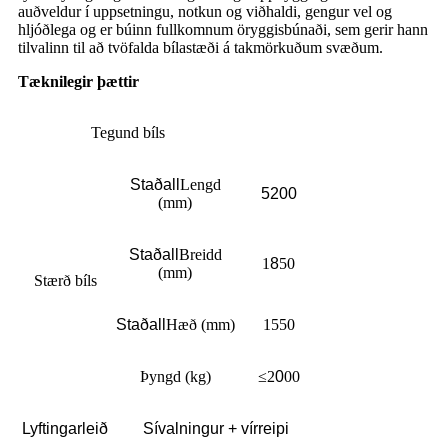
auðveldur í uppsetningu, notkun og viðhaldi, gengur vel og
hljóðlega og er búinn fullkomnum öryggisbúnaði, sem gerir hann
tilvalinn til að tvöfalda bílastæði á takmörkuðum svæðum.
Tæknilegir þættir
Tegund bíls
Staðall
Lengd
5200
(mm)
Staðall
Breidd
1
8
50
(mm)
Stærð bíls
Staðall
Hæð (mm)
1550
Þyngd (kg)
≤2
0
00
Lyftingarleið
Sívalningur + vírreipi