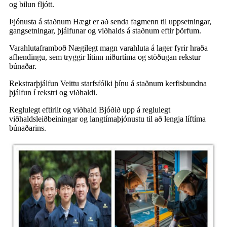
og bilun fljótt.
Þjónusta á staðnum Hægt er að senda fagmenn til uppsetningar,
gangsetningar, þjálfunar og viðhalds á staðnum eftir þörfum.
Varahlutaframboð Nægilegt magn varahluta á lager fyrir hraða
afhendingu, sem tryggir lítinn niðurtíma og stöðugan rekstur
búnaðar.
Rekstrarþjálfun Veittu starfsfólki þínu á staðnum kerfisbundna
þjálfun í rekstri og viðhaldi.
Reglulegt eftirlit og viðhald Bjóðið upp á reglulegt
viðhaldsleiðbeiningar og langtímaþjónustu til að lengja líftíma
búnaðarins.